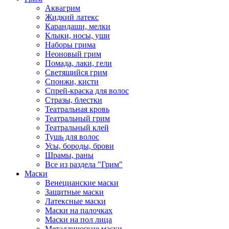
Аквагрим
Жидкий латекс
Карандаши, мелки
Клыки, носы, уши
Наборы грима
Неоновый грим
Помада, лаки, гели
Светящийся грим
Спонжи, кисти
Спрей-краска для волос
Стразы, блестки
Театральная кровь
Театральный грим
Театральный клей
Тушь для волос
Усы, бороды, брови
Шрамы, раны
Все из раздела "Грим"
Маски
Венецианские маски
Защитные маски
Латексные маски
Маски на палочках
Маски на пол лица
Металлические маски