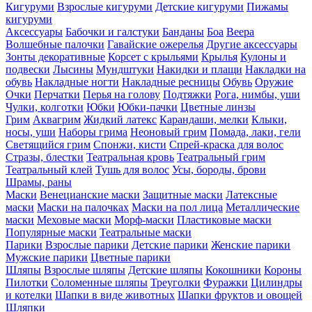
Кигуруми
Взрослые кигуруми
Детские кигуруми
Пижамы
кигуруми
Аксессуары
Бабочки и галстуки
Банданы
Боа
Веера
Волшебные палочки
Гавайские ожерелья
Другие аксессуары
Зонты декоративные
Корсет с крыльями
Крылья
Кулоны и
подвески
Лысины
Мундштуки
Накидки и плащи
Накладки на
обувь
Накладные ногти
Накладные ресницы
Обувь
Оружие
Очки
Перчатки
Перья на голову
Подтяжки
Рога, нимбы, уши
Чулки, колготки
Юбки
Юбки-пачки
Цветные линзы
Грим
Аквагрим
Жидкий латекс
Карандаши, мелки
Клыки,
носы, уши
Наборы грима
Неоновый грим
Помада, лаки, гели
Светящийся грим
Спонжи, кисти
Спрей-краска для волос
Стразы, блестки
Театральная кровь
Театральный грим
Театральный клей
Тушь для волос
Усы, бороды, брови
Шрамы, раны
Маски
Венецианские маски
Защитные маски
Латексные
маски
Маски на палочках
Маски на пол лица
Металлические
маски
Меховые маски
Морф-маски
Пластиковые маски
Популярные маски
Театральные маски
Парики
Взрослые парики
Детские парики
Женские парики
Мужские парики
Цветные парики
Шляпы
Взрослые шляпы
Детские шляпы
Кокошники
Короны
Пилотки
Соломенные шляпы
Треуголки
Фуражки
Цилиндры
и котелки
Шапки в виде животных
Шапки фруктов и овощей
Шляпки