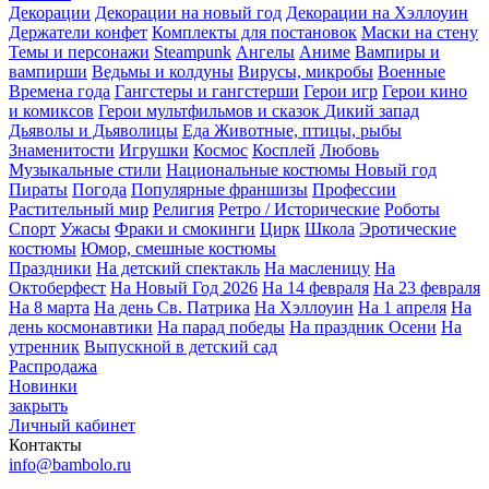
Декорации
Декорации на новый год
Декорации на Хэллоуин
Держатели конфет
Комплекты для постановок
Маски на стену
Темы и персонажи
Steampunk
Ангелы
Аниме
Вампиры и
вампирши
Ведьмы и колдуны
Вирусы, микробы
Военные
Времена года
Гангстеры и гангстерши
Герои игр
Герои кино
и комиксов
Герои мультфильмов и сказок
Дикий запад
Дьяволы и Дьяволицы
Еда
Животные, птицы, рыбы
Знаменитости
Игрушки
Космос
Косплей
Любовь
Музыкальные стили
Национальные костюмы
Новый год
Пираты
Погода
Популярные франшизы
Профессии
Растительный мир
Религия
Ретро / Исторические
Роботы
Спорт
Ужасы
Фраки и смокинги
Цирк
Школа
Эротические
костюмы
Юмор, смешные костюмы
Праздники
На детский спектакль
На масленицу
На
Октоберфест
На Новый Год 2026
На 14 февраля
На 23 февраля
На 8 марта
На день Св. Патрика
На Хэллоуин
На 1 апреля
На
день космонавтики
На парад победы
На праздник Осени
На
утренник
Выпускной в детский сад
Распродажа
Новинки
закрыть
Личный кабинет
Контакты
info@bambolo.ru