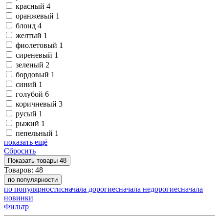
красный
4
оранжевый
1
блонд
4
желтый
1
фиолетовый
1
сиреневый
1
зеленый
2
бордовый
1
синий
1
голубой
6
коричневый
3
русый
1
рыжий
1
пепельный
1
показать ещё
Сбросить
Показать
товары
48
Товаров:
48
по популярности
по популярности
сначала дорогие
сначала недорогие
сначала
новинки
Фильтр