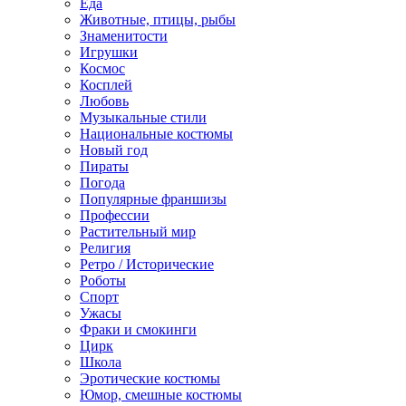
Еда
Животные, птицы, рыбы
Знаменитости
Игрушки
Космос
Косплей
Любовь
Музыкальные стили
Национальные костюмы
Новый год
Пираты
Погода
Популярные франшизы
Профессии
Растительный мир
Религия
Ретро / Исторические
Роботы
Спорт
Ужасы
Фраки и смокинги
Цирк
Школа
Эротические костюмы
Юмор, смешные костюмы