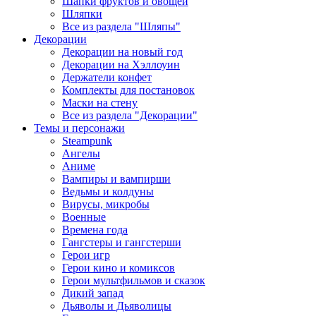
Шапки фруктов и овощей
Шляпки
Все из раздела "Шляпы"
Декорации
Декорации на новый год
Декорации на Хэллоуин
Держатели конфет
Комплекты для постановок
Маски на стену
Все из раздела "Декорации"
Темы и персонажи
Steampunk
Ангелы
Аниме
Вампиры и вампирши
Ведьмы и колдуны
Вирусы, микробы
Военные
Времена года
Гангстеры и гангстерши
Герои игр
Герои кино и комиксов
Герои мультфильмов и сказок
Дикий запад
Дьяволы и Дьяволицы