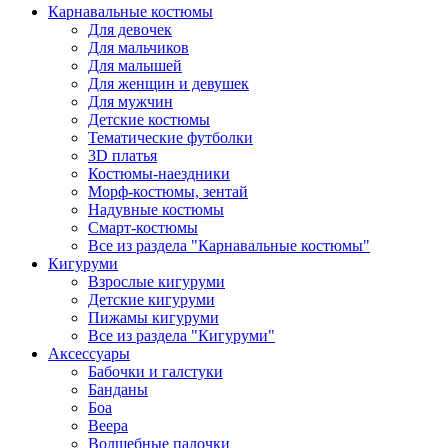
Карнавальные костюмы
Для девочек
Для мальчиков
Для малышей
Для женщин и девушек
Для мужчин
Детские костюмы
Тематические футболки
3D платья
Костюмы-наездники
Морф-костюмы, зентай
Надувные костюмы
Смарт-костюмы
Все из раздела "Карнавальные костюмы"
Кигуруми
Взрослые кигуруми
Детские кигуруми
Пижамы кигуруми
Все из раздела "Кигуруми"
Аксессуары
Бабочки и галстуки
Банданы
Боа
Веера
Волшебные палочки