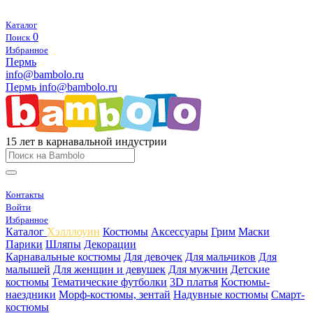
Каталог
0
Поиск
Избранное
Пермь
info@bambolo.ru
Пермь
info@bambolo.ru
15 лет в карнавальной индустрии
Контакты
Войти
Избранное
Каталог
Хэлллоуин
Костюмы
Аксессуары
Грим
Маски
Парики
Шляпы
Декорации
Карнавальные костюмы
Для девочек
Для мальчиков
Для
малышей
Для женщин и девушек
Для мужчин
Детские
костюмы
Тематические футболки
3D платья
Костюмы-
наездники
Морф-костюмы, зентай
Надувные костюмы
Смарт-
костюмы