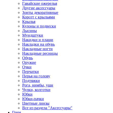
Гавайские ожерелья
Другие аксессуары
Зонты декоративные
Корсет с крыльями
Крылья
Кулоны и подвески
Лысины
Мундштуки
Накидки и плащи
Накладки на обувь
Накладные ногти
Накладные ресницы
Обувь
Оружие
Очки
Перчатки
Перья на голову
Подтяжки
Рога, нимбы, уши
Чулки, колготки
Юбки
Юбки-пачки
Цветные линзы
Все из раздела "Аксессуары"
Грим