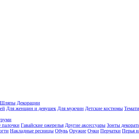
Шляпы
Декорации
ей
Для женщин и девушек
Для мужчин
Детские костюмы
Темати
уруми
 палочки
Гавайские ожерелья
Другие аксессуары
Зонты декорат
огти
Накладные ресницы
Обувь
Оружие
Очки
Перчатки
Перья н