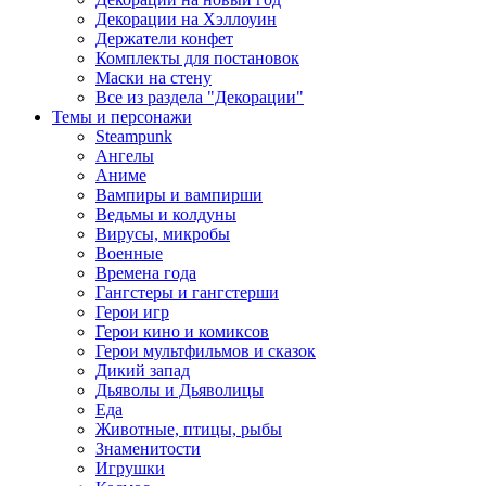
Декорации на Хэллоуин
Держатели конфет
Комплекты для постановок
Маски на стену
Все из раздела "Декорации"
Темы и персонажи
Steampunk
Ангелы
Аниме
Вампиры и вампирши
Ведьмы и колдуны
Вирусы, микробы
Военные
Времена года
Гангстеры и гангстерши
Герои игр
Герои кино и комиксов
Герои мультфильмов и сказок
Дикий запад
Дьяволы и Дьяволицы
Еда
Животные, птицы, рыбы
Знаменитости
Игрушки