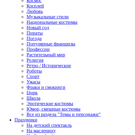
Космос
Косплей
Любовь
Музыкальные стили
Национальные костюмы
Новый год
Пираты
Погода
Популярные франшизы
Профессии
Растительный мир
Религия
Ретро / Исторические
Роботы
Спорт
Ужасы
Фраки и смокинги
Цирк
Школа
Эротические костюмы
Юмор, смешные костюмы
Все из раздела "Темы и персонажи"
Праздники
На детский спектакль
На масленицу