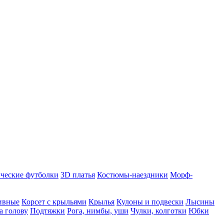
ческие футболки
3D платья
Костюмы-наездники
Морф-
ивные
Корсет с крыльями
Крылья
Кулоны и подвески
Лысины
а голову
Подтяжки
Рога, нимбы, уши
Чулки, колготки
Юбки