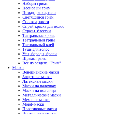
Наборы грима
Неоновый грим
Помада, лаки, гели
Светящийся грим
Спонжи, кисти
Спрей-краска для волос
Стразы, блестки
Театральная кровь
Театральный грим
Театральный клей
Тушь для волос
Усы, бороды, брови
Шрамы, раны
Все из раздела "Грим"
Маски
Венецианские маски
Защитные маски
Латексные маски
Маски на палочках
Маски на пол лица
Металлические маски
Меховые маски
Морф-маски
Пластиковые маски
Популярные маски