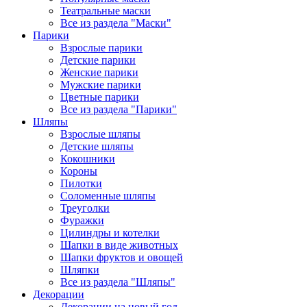
Театральные маски
Все из раздела "Маски"
Парики
Взрослые парики
Детские парики
Женские парики
Мужские парики
Цветные парики
Все из раздела "Парики"
Шляпы
Взрослые шляпы
Детские шляпы
Кокошники
Короны
Пилотки
Соломенные шляпы
Треуголки
Фуражки
Цилиндры и котелки
Шапки в виде животных
Шапки фруктов и овощей
Шляпки
Все из раздела "Шляпы"
Декорации
Декорации на новый год