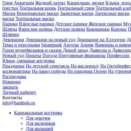
Грим
Аквагрим
Жидкий латекс
Карандаши, мелки
Клыки, нос
блестки
Театральная кровь
Театральный грим
Театральный кле
Маски
Венецианские маски
Защитные маски
Латексные маски
маски
Театральные маски
Парики
Взрослые парики
Детские парики
Женские парики
Муж
Шляпы
Взрослые шляпы
Детские шляпы
Кокошники
Короны
П
Шляпки
Декорации
Декорации на новый год
Декорации на Хэллоуин
Д
Темы и персонажи
Steampunk
Ангелы
Аниме
Вампиры и вамп
Герои мультфильмов и сказок
Дикий запад
Дьяволы и Дьяволи
Новый год
Пираты
Погода
Популярные франшизы
Профессии
Юмор, смешные костюмы
Праздники
На детский спектакль
На масленицу
На Октоберфес
космонавтики
На парад победы
На праздник Осени
На утренн
Распродажа
Новинки
закрыть
Личный кабинет
Контакты
info@bambolo.ru
Карнавальные костюмы
Для девочек
Для мальчиков
Для малышей