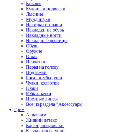
Крылья
Кулоны и подвески
Лысины
Мундштуки
Накидки и плащи
Накладки на обувь
Накладные ногти
Накладные ресницы
Обувь
Оружие
Очки
Перчатки
Перья на голову
Подтяжки
Рога, нимбы, уши
Чулки, колготки
Юбки
Юбки-пачки
Цветные линзы
Все из раздела "Аксессуары"
Грим
Аквагрим
Жидкий латекс
Карандаши, мелки
Клыки, носы, уши