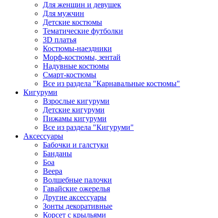
Для женщин и девушек
Для мужчин
Детские костюмы
Тематические футболки
3D платья
Костюмы-наездники
Морф-костюмы, зентай
Надувные костюмы
Смарт-костюмы
Все из раздела "Карнавальные костюмы"
Кигуруми
Взрослые кигуруми
Детские кигуруми
Пижамы кигуруми
Все из раздела "Кигуруми"
Аксессуары
Бабочки и галстуки
Банданы
Боа
Веера
Волшебные палочки
Гавайские ожерелья
Другие аксессуары
Зонты декоративные
Корсет с крыльями