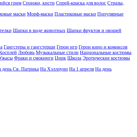
ийся грим
Спонжи, кисти
Спрей-краска для волос
Стразы,
ховые маски
Морф-маски
Пластиковые маски
Популярные
телки
Шапки в виде животных
Шапки фруктов и овощей
да
Гангстеры и гангстерши
Герои игр
Герои кино и комиксов
Косплей
Любовь
Музыкальные стили
Национальные костюмы
Ужасы
Фраки и смокинги
Цирк
Школа
Эротические костюмы
 день Св. Патрика
На Хэллоуин
На 1 апреля
На день