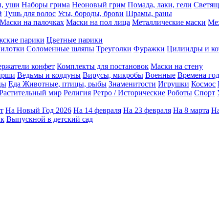
ы, уши
Наборы грима
Неоновый грим
Помада, лаки, гели
Светящ
й
Тушь для волос
Усы, бороды, брови
Шрамы, раны
Маски на палочках
Маски на пол лица
Металлические маски
Ме
ские парики
Цветные парики
илотки
Соломенные шляпы
Треуголки
Фуражки
Цилиндры и ко
ержатели конфет
Комплекты для постановок
Маски на стену
ирши
Ведьмы и колдуны
Вирусы, микробы
Военные
Времена го
цы
Еда
Животные, птицы, рыбы
Знаменитости
Игрушки
Космос
Растительный мир
Религия
Ретро / Исторические
Роботы
Спорт
т
На Новый Год 2026
На 14 февраля
На 23 февраля
На 8 марта
На
ик
Выпускной в детский сад