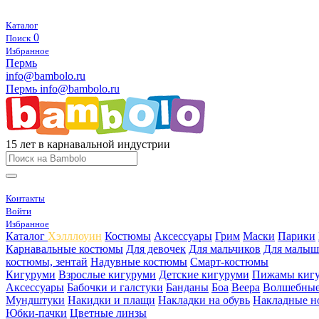
Каталог
0
Поиск
Избранное
Пермь
info@bambolo.ru
Пермь
info@bambolo.ru
15 лет в карнавальной индустрии
Контакты
Войти
Избранное
Каталог
Хэлллоуин
Костюмы
Аксессуары
Грим
Маски
Парики
Карнавальные костюмы
Для девочек
Для мальчиков
Для малыш
костюмы, зентай
Надувные костюмы
Смарт-костюмы
Кигуруми
Взрослые кигуруми
Детские кигуруми
Пижамы киг
Аксессуары
Бабочки и галстуки
Банданы
Боа
Веера
Волшебные
Мундштуки
Накидки и плащи
Накладки на обувь
Накладные н
Юбки-пачки
Цветные линзы