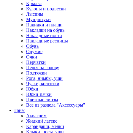
Крылья
Кулоны и подвески
Лысины
Мундштуки
Накидки и плащи
Накладки на обувь
Накладные ногти
Накладные ресницы
Обувь
Оружие
Очки
Перчатки
Перья на голову
Подтяжки
Рога, нимбы, уши
Чулки, колготки
Юбки
Юбки-пачки
Цветные линзы
Все из раздела "Аксессуары"
Грим
Аквагрим
Жидкий латекс
Карандаши, мелки
Клыки, носы, уши