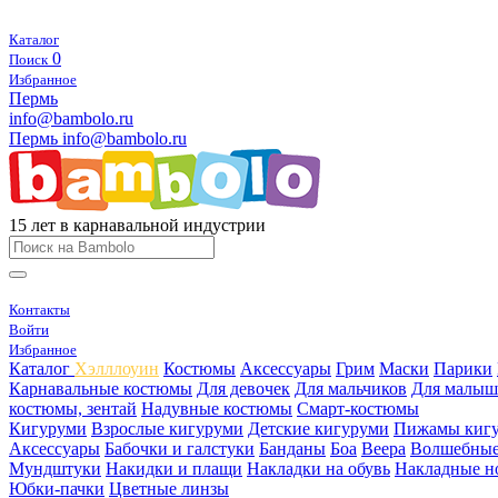
Каталог
0
Поиск
Избранное
Пермь
info@bambolo.ru
Пермь
info@bambolo.ru
15 лет в карнавальной индустрии
Контакты
Войти
Избранное
Каталог
Хэлллоуин
Костюмы
Аксессуары
Грим
Маски
Парики
Карнавальные костюмы
Для девочек
Для мальчиков
Для малыш
костюмы, зентай
Надувные костюмы
Смарт-костюмы
Кигуруми
Взрослые кигуруми
Детские кигуруми
Пижамы киг
Аксессуары
Бабочки и галстуки
Банданы
Боа
Веера
Волшебные
Мундштуки
Накидки и плащи
Накладки на обувь
Накладные н
Юбки-пачки
Цветные линзы