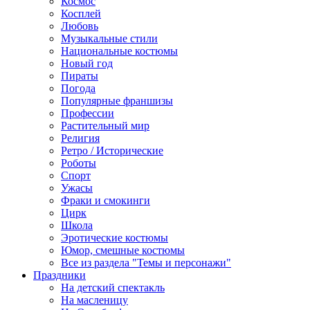
Космос
Косплей
Любовь
Музыкальные стили
Национальные костюмы
Новый год
Пираты
Погода
Популярные франшизы
Профессии
Растительный мир
Религия
Ретро / Исторические
Роботы
Спорт
Ужасы
Фраки и смокинги
Цирк
Школа
Эротические костюмы
Юмор, смешные костюмы
Все из раздела "Темы и персонажи"
Праздники
На детский спектакль
На масленицу