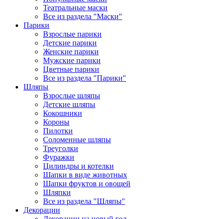
Театральные маски
Все из раздела "Маски"
Парики
Взрослые парики
Детские парики
Женские парики
Мужские парики
Цветные парики
Все из раздела "Парики"
Шляпы
Взрослые шляпы
Детские шляпы
Кокошники
Короны
Пилотки
Соломенные шляпы
Треуголки
Фуражки
Цилиндры и котелки
Шапки в виде животных
Шапки фруктов и овощей
Шляпки
Все из раздела "Шляпы"
Декорации
Декорации на новый год