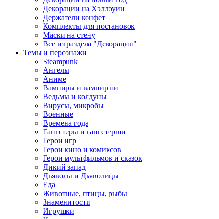
Декорации на Хэллоуин
Держатели конфет
Комплекты для постановок
Маски на стену
Все из раздела "Декорации"
Темы и персонажи
Steampunk
Ангелы
Аниме
Вампиры и вампирши
Ведьмы и колдуны
Вирусы, микробы
Военные
Времена года
Гангстеры и гангстерши
Герои игр
Герои кино и комиксов
Герои мультфильмов и сказок
Дикий запад
Дьяволы и Дьяволицы
Еда
Животные, птицы, рыбы
Знаменитости
Игрушки