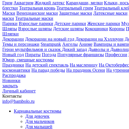
Грим
Аквагрим
Жидкий латекс
Карандаши, мелки
Клыки, нос
блестки
Театральная кровь
Театральный грим
Театральный кле
Маски
Венецианские маски
Защитные маски
Латексные маски
маски
Театральные маски
Парики
Взрослые парики
Детские парики
Женские парики
Муж
Шляпы
Взрослые шляпы
Детские шляпы
Кокошники
Короны
П
Шляпки
Декорации
Декорации на новый год
Декорации на Хэллоуин
Д
Темы и персонажи
Steampunk
Ангелы
Аниме
Вампиры и вамп
Герои мультфильмов и сказок
Дикий запад
Дьяволы и Дьяволи
Новый год
Пираты
Погода
Популярные франшизы
Профессии
Юмор, смешные костюмы
Праздники
На детский спектакль
На масленицу
На Октоберфес
космонавтики
На парад победы
На праздник Осени
На утренн
Распродажа
Новинки
закрыть
Личный кабинет
Контакты
info@bambolo.ru
Карнавальные костюмы
Для девочек
Для мальчиков
Для малышей