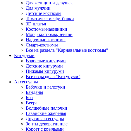
Для женщин и девушек
Для мужчин
Детские костюмы
Тематические футболки
3D платья
Костюмы-наездники
Морф-костюмы, зентай
Надувные костюмы
Смарт-костюмы
Все из раздела "Карнавальные костюмы"
Кигуруми
Взрослые кигуруми
Детские кигуруми
Пижамы кигуруми
Все из раздела "Кигуруми"
Аксессуары
Бабочки и галстуки
Банданы
Боа
Веера
Волшебные палочки
Гавайские ожерелья
Другие аксессуары
Зонты декоративные
Корсет с крыльями