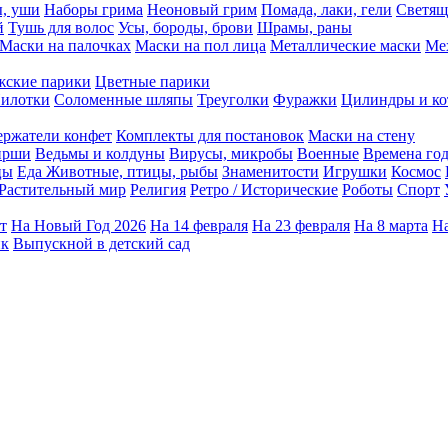
ы, уши
Наборы грима
Неоновый грим
Помада, лаки, гели
Светящ
й
Тушь для волос
Усы, бороды, брови
Шрамы, раны
Маски на палочках
Маски на пол лица
Металлические маски
Ме
ские парики
Цветные парики
илотки
Соломенные шляпы
Треуголки
Фуражки
Цилиндры и ко
ержатели конфет
Комплекты для постановок
Маски на стену
ирши
Ведьмы и колдуны
Вирусы, микробы
Военные
Времена го
цы
Еда
Животные, птицы, рыбы
Знаменитости
Игрушки
Космос
Растительный мир
Религия
Ретро / Исторические
Роботы
Спорт
т
На Новый Год 2026
На 14 февраля
На 23 февраля
На 8 марта
На
ик
Выпускной в детский сад