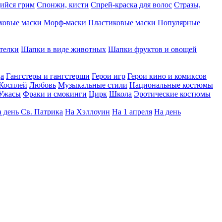
ийся грим
Спонжи, кисти
Спрей-краска для волос
Стразы,
ховые маски
Морф-маски
Пластиковые маски
Популярные
телки
Шапки в виде животных
Шапки фруктов и овощей
да
Гангстеры и гангстерши
Герои игр
Герои кино и комиксов
Косплей
Любовь
Музыкальные стили
Национальные костюмы
Ужасы
Фраки и смокинги
Цирк
Школа
Эротические костюмы
 день Св. Патрика
На Хэллоуин
На 1 апреля
На день