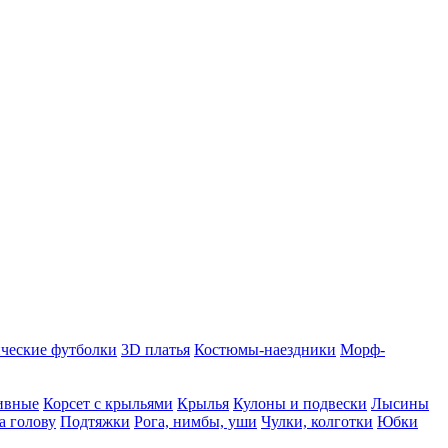
ческие футболки
3D платья
Костюмы-наездники
Морф-
ивные
Корсет с крыльями
Крылья
Кулоны и подвески
Лысины
а голову
Подтяжки
Рога, нимбы, уши
Чулки, колготки
Юбки