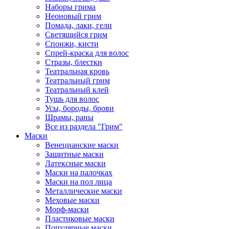
Наборы грима
Неоновый грим
Помада, лаки, гели
Светящийся грим
Спонжи, кисти
Спрей-краска для волос
Стразы, блестки
Театральная кровь
Театральный грим
Театральный клей
Тушь для волос
Усы, бороды, брови
Шрамы, раны
Все из раздела "Грим"
Маски
Венецианские маски
Защитные маски
Латексные маски
Маски на палочках
Маски на пол лица
Металлические маски
Меховые маски
Морф-маски
Пластиковые маски
Популярные маски