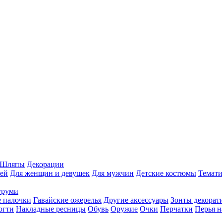
Шляпы
Декорации
ей
Для женщин и девушек
Для мужчин
Детские костюмы
Темати
уруми
 палочки
Гавайские ожерелья
Другие аксессуары
Зонты декорат
огти
Накладные ресницы
Обувь
Оружие
Очки
Перчатки
Перья н