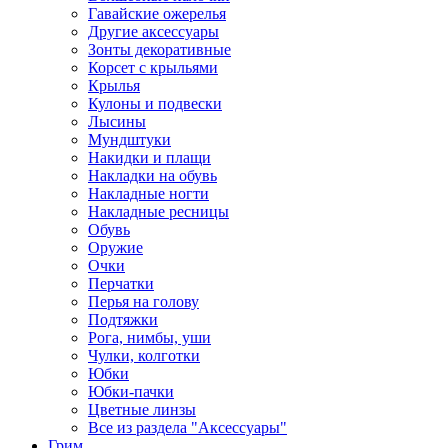
Гавайские ожерелья
Другие аксессуары
Зонты декоративные
Корсет с крыльями
Крылья
Кулоны и подвески
Лысины
Мундштуки
Накидки и плащи
Накладки на обувь
Накладные ногти
Накладные ресницы
Обувь
Оружие
Очки
Перчатки
Перья на голову
Подтяжки
Рога, нимбы, уши
Чулки, колготки
Юбки
Юбки-пачки
Цветные линзы
Все из раздела "Аксессуары"
Грим