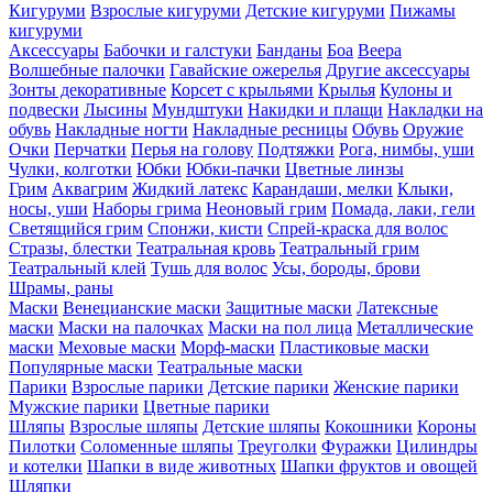
Кигуруми
Взрослые кигуруми
Детские кигуруми
Пижамы
кигуруми
Аксессуары
Бабочки и галстуки
Банданы
Боа
Веера
Волшебные палочки
Гавайские ожерелья
Другие аксессуары
Зонты декоративные
Корсет с крыльями
Крылья
Кулоны и
подвески
Лысины
Мундштуки
Накидки и плащи
Накладки на
обувь
Накладные ногти
Накладные ресницы
Обувь
Оружие
Очки
Перчатки
Перья на голову
Подтяжки
Рога, нимбы, уши
Чулки, колготки
Юбки
Юбки-пачки
Цветные линзы
Грим
Аквагрим
Жидкий латекс
Карандаши, мелки
Клыки,
носы, уши
Наборы грима
Неоновый грим
Помада, лаки, гели
Светящийся грим
Спонжи, кисти
Спрей-краска для волос
Стразы, блестки
Театральная кровь
Театральный грим
Театральный клей
Тушь для волос
Усы, бороды, брови
Шрамы, раны
Маски
Венецианские маски
Защитные маски
Латексные
маски
Маски на палочках
Маски на пол лица
Металлические
маски
Меховые маски
Морф-маски
Пластиковые маски
Популярные маски
Театральные маски
Парики
Взрослые парики
Детские парики
Женские парики
Мужские парики
Цветные парики
Шляпы
Взрослые шляпы
Детские шляпы
Кокошники
Короны
Пилотки
Соломенные шляпы
Треуголки
Фуражки
Цилиндры
и котелки
Шапки в виде животных
Шапки фруктов и овощей
Шляпки