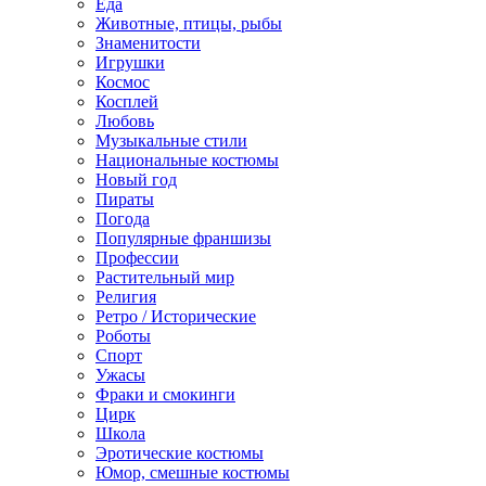
Еда
Животные, птицы, рыбы
Знаменитости
Игрушки
Космос
Косплей
Любовь
Музыкальные стили
Национальные костюмы
Новый год
Пираты
Погода
Популярные франшизы
Профессии
Растительный мир
Религия
Ретро / Исторические
Роботы
Спорт
Ужасы
Фраки и смокинги
Цирк
Школа
Эротические костюмы
Юмор, смешные костюмы