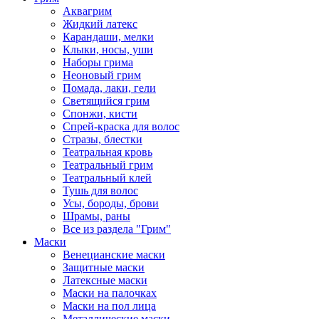
Аквагрим
Жидкий латекс
Карандаши, мелки
Клыки, носы, уши
Наборы грима
Неоновый грим
Помада, лаки, гели
Светящийся грим
Спонжи, кисти
Спрей-краска для волос
Стразы, блестки
Театральная кровь
Театральный грим
Театральный клей
Тушь для волос
Усы, бороды, брови
Шрамы, раны
Все из раздела "Грим"
Маски
Венецианские маски
Защитные маски
Латексные маски
Маски на палочках
Маски на пол лица
Металлические маски