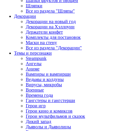
Шапки фруктов и овощей
Шляпки
Все из раздела "Шляпы"
Декорации
Декорации на новый год
Декорации на Хэллоуин
Держатели конфет
Комплекты для постановок
Маски на стену
Все из раздела "Декорации"
Темы и персонажи
Steampunk
Ангелы
Аниме
Вампиры и вампирши
Ведьмы и колдуны
Вирусы, микробы
Военные
Времена года
Гангстеры и гангстерши
Герои игр
Герои кино и комиксов
Герои мультфильмов и сказок
Дикий запад
Дьяволы и Дьяволицы