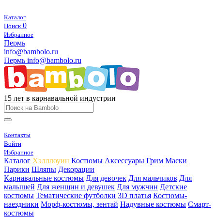
Каталог
0
Поиск
Избранное
Пермь
info@bambolo.ru
Пермь
info@bambolo.ru
15 лет в карнавальной индустрии
Контакты
Войти
Избранное
Каталог
Хэлллоуин
Костюмы
Аксессуары
Грим
Маски
Парики
Шляпы
Декорации
Карнавальные костюмы
Для девочек
Для мальчиков
Для
малышей
Для женщин и девушек
Для мужчин
Детские
костюмы
Тематические футболки
3D платья
Костюмы-
наездники
Морф-костюмы, зентай
Надувные костюмы
Смарт-
костюмы