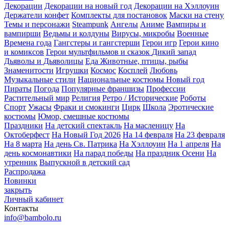
Декорации
Декорации на новый год
Декорации на Хэллоуин
Держатели конфет
Комплекты для постановок
Маски на стену
Темы и персонажи
Steampunk
Ангелы
Аниме
Вампиры и
вампирши
Ведьмы и колдуны
Вирусы, микробы
Военные
Времена года
Гангстеры и гангстерши
Герои игр
Герои кино
и комиксов
Герои мультфильмов и сказок
Дикий запад
Дьяволы и Дьяволицы
Еда
Животные, птицы, рыбы
Знаменитости
Игрушки
Космос
Косплей
Любовь
Музыкальные стили
Национальные костюмы
Новый год
Пираты
Погода
Популярные франшизы
Профессии
Растительный мир
Религия
Ретро / Исторические
Роботы
Спорт
Ужасы
Фраки и смокинги
Цирк
Школа
Эротические
костюмы
Юмор, смешные костюмы
Праздники
На детский спектакль
На масленицу
На
Октоберфест
На Новый Год 2026
На 14 февраля
На 23 февраля
На 8 марта
На день Св. Патрика
На Хэллоуин
На 1 апреля
На
день космонавтики
На парад победы
На праздник Осени
На
утренник
Выпускной в детский сад
Распродажа
Новинки
закрыть
Личный кабинет
Контакты
info@bambolo.ru