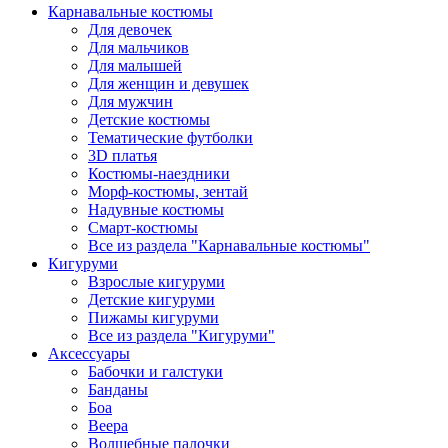
Карнавальные костюмы
Для девочек
Для мальчиков
Для малышей
Для женщин и девушек
Для мужчин
Детские костюмы
Тематические футболки
3D платья
Костюмы-наездники
Морф-костюмы, зентай
Надувные костюмы
Смарт-костюмы
Все из раздела "Карнавальные костюмы"
Кигуруми
Взрослые кигуруми
Детские кигуруми
Пижамы кигуруми
Все из раздела "Кигуруми"
Аксессуары
Бабочки и галстуки
Банданы
Боа
Веера
Волшебные палочки