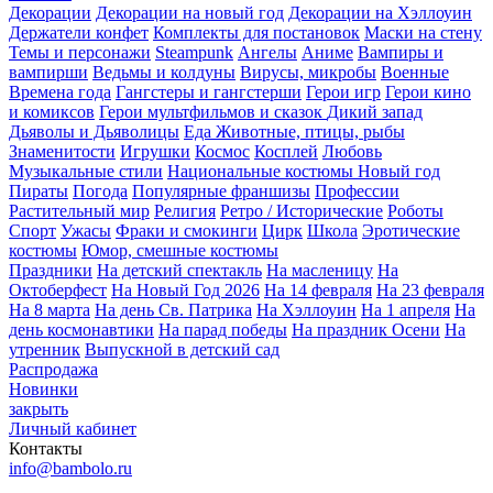
Декорации
Декорации на новый год
Декорации на Хэллоуин
Держатели конфет
Комплекты для постановок
Маски на стену
Темы и персонажи
Steampunk
Ангелы
Аниме
Вампиры и
вампирши
Ведьмы и колдуны
Вирусы, микробы
Военные
Времена года
Гангстеры и гангстерши
Герои игр
Герои кино
и комиксов
Герои мультфильмов и сказок
Дикий запад
Дьяволы и Дьяволицы
Еда
Животные, птицы, рыбы
Знаменитости
Игрушки
Космос
Косплей
Любовь
Музыкальные стили
Национальные костюмы
Новый год
Пираты
Погода
Популярные франшизы
Профессии
Растительный мир
Религия
Ретро / Исторические
Роботы
Спорт
Ужасы
Фраки и смокинги
Цирк
Школа
Эротические
костюмы
Юмор, смешные костюмы
Праздники
На детский спектакль
На масленицу
На
Октоберфест
На Новый Год 2026
На 14 февраля
На 23 февраля
На 8 марта
На день Св. Патрика
На Хэллоуин
На 1 апреля
На
день космонавтики
На парад победы
На праздник Осени
На
утренник
Выпускной в детский сад
Распродажа
Новинки
закрыть
Личный кабинет
Контакты
info@bambolo.ru