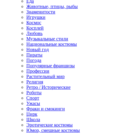
Еда
Животные, птицы, рыбы
Знаменитости
Игрушки
Космос
Косплей
Любовь
Музыкальные стили
Национальные костюмы
Новый год
Пираты
Погода
Популярные франшизы
Профессии
Растительный мир
Религия
Ретро / Исторические
Роботы
Спорт
Ужасы
Фраки и смокинги
Цирк
Школа
Эротические костюмы
Юмор, смешные костюмы