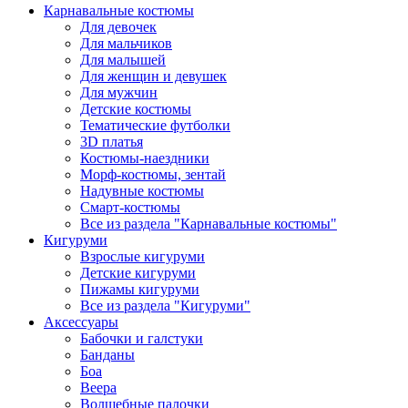
Карнавальные костюмы
Для девочек
Для мальчиков
Для малышей
Для женщин и девушек
Для мужчин
Детские костюмы
Тематические футболки
3D платья
Костюмы-наездники
Морф-костюмы, зентай
Надувные костюмы
Смарт-костюмы
Все из раздела "Карнавальные костюмы"
Кигуруми
Взрослые кигуруми
Детские кигуруми
Пижамы кигуруми
Все из раздела "Кигуруми"
Аксессуары
Бабочки и галстуки
Банданы
Боа
Веера
Волшебные палочки