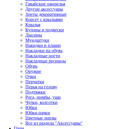
Гавайские ожерелья
Другие аксессуары
Зонты декоративные
Корсет с крыльями
Крылья
Кулоны и подвески
Лысины
Мундштуки
Накидки и плащи
Накладки на обувь
Накладные ногти
Накладные ресницы
Обувь
Оружие
Очки
Перчатки
Перья на голову
Подтяжки
Рога, нимбы, уши
Чулки, колготки
Юбки
Юбки-пачки
Цветные линзы
Все из раздела "Аксессуары"
Грим