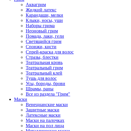
Аквагрим
Жидкий латекс
Карандаши, мелки
Клыки, носы, уши
Наборы грима
Неоновый грим
Помада, лаки, гели
Светящийся грим
Спонжи, кисти
Спрей-краска для волос
Стразы, блестки
Театральная кровь
Театральный грим
Театральный клей
Тушь для волос
Усы, бороды, брови
Шрамы, раны
Все из раздела "Грим"
Маски
Венецианские маски
Защитные маски
Латексные маски
Маски на палочках
Маски на пол лица
Металлические маски