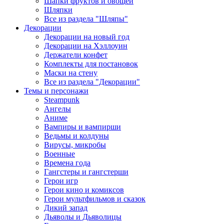
Шапки фруктов и овощей
Шляпки
Все из раздела "Шляпы"
Декорации
Декорации на новый год
Декорации на Хэллоуин
Держатели конфет
Комплекты для постановок
Маски на стену
Все из раздела "Декорации"
Темы и персонажи
Steampunk
Ангелы
Аниме
Вампиры и вампирши
Ведьмы и колдуны
Вирусы, микробы
Военные
Времена года
Гангстеры и гангстерши
Герои игр
Герои кино и комиксов
Герои мультфильмов и сказок
Дикий запад
Дьяволы и Дьяволицы