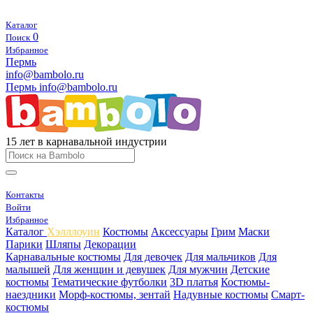
Каталог
0
Поиск
Избранное
Пермь
info@bambolo.ru
Пермь
info@bambolo.ru
15 лет в карнавальной индустрии
Контакты
Войти
Избранное
Каталог
Хэлллоуин
Костюмы
Аксессуары
Грим
Маски
Парики
Шляпы
Декорации
Карнавальные костюмы
Для девочек
Для мальчиков
Для
малышей
Для женщин и девушек
Для мужчин
Детские
костюмы
Тематические футболки
3D платья
Костюмы-
наездники
Морф-костюмы, зентай
Надувные костюмы
Смарт-
костюмы