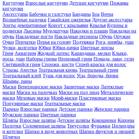
Кигуруми
Взрослые кигуруми
Детские кигуруми
Пижамы
кигуруми
Аксессуары
Бабочки и галстуки
Банданы
Боа
Веера
Волшебные палочки
Гавайские ожерелья
Другие аксессуары
Зонты декоративные
Корсет с крыльями
Крылья
Кулоны и
подвески
Лысины
Мундштуки
Накидки и плащи
Накладки на
обувь
Накладные ногти
Накладные ресницы
Обувь
Оружие
Очки
Перчатки
Перья на голову
Подтяжки
Рога, нимбы, уши
Чулки, колготки
Юбки
Юбки-пачки
Цветные линзы
Грим
Аквагрим
Жидкий латекс
Карандаши, мелки
Клыки,
носы, уши
Наборы грима
Неоновый грим
Помада, лаки, гели
Светящийся грим
Спонжи, кисти
Спрей-краска для волос
Стразы, блестки
Театральная кровь
Театральный грим
Театральный клей
Тушь для волос
Усы, бороды, брови
Шрамы, раны
Маски
Венецианские маски
Защитные маски
Латексные
маски
Маски на палочках
Маски на пол лица
Металлические
маски
Меховые маски
Морф-маски
Пластиковые маски
Популярные маски
Театральные маски
Парики
Взрослые парики
Детские парики
Женские парики
Мужские парики
Цветные парики
Шляпы
Взрослые шляпы
Детские шляпы
Кокошники
Короны
Пилотки
Соломенные шляпы
Треуголки
Фуражки
Цилиндры
и котелки
Шапки в виде животных
Шапки фруктов и овощей
Шляпки