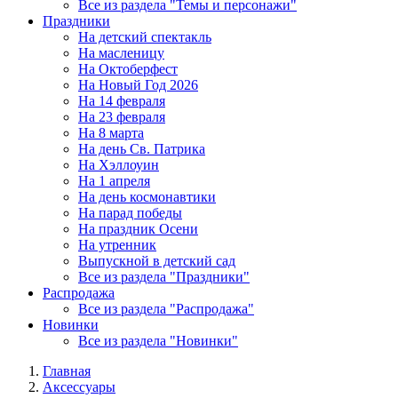
Все из раздела "Темы и персонажи"
Праздники
На детский спектакль
На масленицу
На Октоберфест
На Новый Год 2026
На 14 февраля
На 23 февраля
На 8 марта
На день Св. Патрика
На Хэллоуин
На 1 апреля
На день космонавтики
На парад победы
На праздник Осени
На утренник
Выпускной в детский сад
Все из раздела "Праздники"
Распродажа
Все из раздела "Распродажа"
Новинки
Все из раздела "Новинки"
Главная
Аксессуары