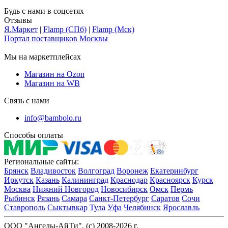
Будь с нами в соцсетях
Отзывы
Я.Маркет
|
Flamp (СПб)
|
Flamp (Мск)
Портал поставщиков Москвы
Мы на маркетплейсах
Магазин на Ozon
Магазин на WB
Связь с нами
info@bambolo.ru
Способы оплаты
Региональные сайты:
Брянск
Владивосток
Волгоград
Воронеж
Екатеринбург
Иркутск
Казань
Калининград
Краснодар
Красноярск
Курск
Москва
Нижний Новгород
Новосибирск
Омск
Пермь
Рыбинск
Рязань
Самара
Санкт-Петербург
Саратов
Сочи
Ставрополь
Сыктывкар
Тула
Уфа
Челябинск
Ярославль
ООО "Ангелы-АйТи", (c) 2008-2026 г.