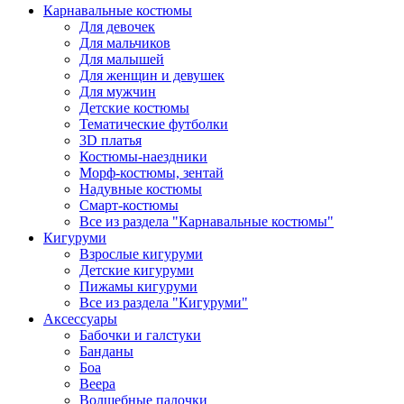
Карнавальные костюмы
Для девочек
Для мальчиков
Для малышей
Для женщин и девушек
Для мужчин
Детские костюмы
Тематические футболки
3D платья
Костюмы-наездники
Морф-костюмы, зентай
Надувные костюмы
Смарт-костюмы
Все из раздела "Карнавальные костюмы"
Кигуруми
Взрослые кигуруми
Детские кигуруми
Пижамы кигуруми
Все из раздела "Кигуруми"
Аксессуары
Бабочки и галстуки
Банданы
Боа
Веера
Волшебные палочки