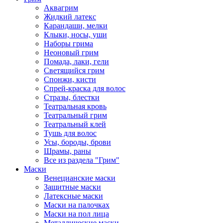
Аквагрим
Жидкий латекс
Карандаши, мелки
Клыки, носы, уши
Наборы грима
Неоновый грим
Помада, лаки, гели
Светящийся грим
Спонжи, кисти
Спрей-краска для волос
Стразы, блестки
Театральная кровь
Театральный грим
Театральный клей
Тушь для волос
Усы, бороды, брови
Шрамы, раны
Все из раздела "Грим"
Маски
Венецианские маски
Защитные маски
Латексные маски
Маски на палочках
Маски на пол лица
Металлические маски