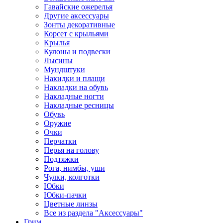
Гавайские ожерелья
Другие аксессуары
Зонты декоративные
Корсет с крыльями
Крылья
Кулоны и подвески
Лысины
Мундштуки
Накидки и плащи
Накладки на обувь
Накладные ногти
Накладные ресницы
Обувь
Оружие
Очки
Перчатки
Перья на голову
Подтяжки
Рога, нимбы, уши
Чулки, колготки
Юбки
Юбки-пачки
Цветные линзы
Все из раздела "Аксессуары"
Грим