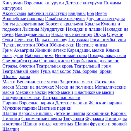
Кигуруми
Взрослые кигуруми
Детские кигуруми
Пижамы
кигуруми
Аксессуары
Бабочки и галстуки
Банданы
Боа
Веера
Волшебные палочки
Гавайские ожерелья
Другие аксессуары
Зонты декоративные
Корсет с крыльями
Крылья
Кулоны и
подвески
Лысины
Мундштуки
Накидки и плащи
Накладки на
обувь
Накладные ногти
Накладные ресницы
Обувь
Оружие
Очки
Перчатки
Перья на голову
Подтяжки
Рога, нимбы, уши
Чулки, колготки
Юбки
Юбки-пачки
Цветные линзы
Грим
Аквагрим
Жидкий латекс
Карандаши, мелки
Клыки,
носы, уши
Наборы грима
Неоновый грим
Помада, лаки, гели
Светящийся грим
Спонжи, кисти
Спрей-краска для волос
Стразы, блестки
Театральная кровь
Театральный грим
Театральный клей
Тушь для волос
Усы, бороды, брови
Шрамы, раны
Маски
Венецианские маски
Защитные маски
Латексные
маски
Маски на палочках
Маски на пол лица
Металлические
маски
Меховые маски
Морф-маски
Пластиковые маски
Популярные маски
Театральные маски
Парики
Взрослые парики
Детские парики
Женские парики
Мужские парики
Цветные парики
Шляпы
Взрослые шляпы
Детские шляпы
Кокошники
Короны
Пилотки
Соломенные шляпы
Треуголки
Фуражки
Цилиндры
и котелки
Шапки в виде животных
Шапки фруктов и овощей
Шляпки