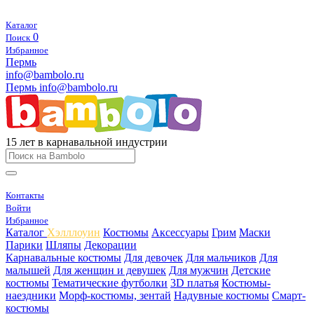
Каталог
0
Поиск
Избранное
Пермь
info@bambolo.ru
Пермь
info@bambolo.ru
15 лет в карнавальной индустрии
Контакты
Войти
Избранное
Каталог
Хэлллоуин
Костюмы
Аксессуары
Грим
Маски
Парики
Шляпы
Декорации
Карнавальные костюмы
Для девочек
Для мальчиков
Для
малышей
Для женщин и девушек
Для мужчин
Детские
костюмы
Тематические футболки
3D платья
Костюмы-
наездники
Морф-костюмы, зентай
Надувные костюмы
Смарт-
костюмы