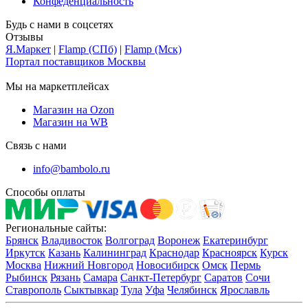
Конфеденциальность
Будь с нами в соцсетях
Отзывы
Я.Маркет
|
Flamp (СПб)
|
Flamp (Мск)
Портал поставщиков Москвы
Мы на маркетплейсах
Магазин на Ozon
Магазин на WB
Связь с нами
info@bambolo.ru
Способы оплаты
Региональные сайты:
Брянск
Владивосток
Волгоград
Воронеж
Екатеринбург
Иркутск
Казань
Калининград
Краснодар
Красноярск
Курск
Москва
Нижний Новгород
Новосибирск
Омск
Пермь
Рыбинск
Рязань
Самара
Санкт-Петербург
Саратов
Сочи
Ставрополь
Сыктывкар
Тула
Уфа
Челябинск
Ярославль