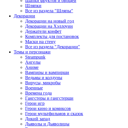
Шапки фруктов и овощей
Шляпки
Все из раздела "Шляпы"
Декорации
Декорации на новый год
Декорации на Хэллоуин
Держатели конфет
Комплекты для постановок
Маски на стену
Все из раздела "Декорации"
Темы и персонажи
Steampunk
Ангелы
Аниме
Вампиры и вампирши
Ведьмы и колдуны
Вирусы, микробы
Военные
Времена года
Гангстеры и гангстерши
Герои игр
Герои кино и комиксов
Герои мультфильмов и сказок
Дикий запад
Дьяволы и Дьяволицы