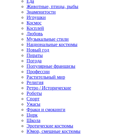
Еда
Животные, птицы, рыбы
Знаменитости
Игрушки
Космос
Косплей
Любовь
Музыкальные стили
Национальные костюмы
Новый год
Пираты
Погода
Популярные франшизы
Профессии
Растительный мир
Религия
Ретро / Исторические
Роботы
Спорт
Ужасы
Фраки и смокинги
Цирк
Школа
Эротические костюмы
Юмор, смешные костюмы