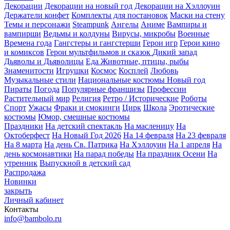
Декорации
Декорации на новый год
Декорации на Хэллоуин
Держатели конфет
Комплекты для постановок
Маски на стену
Темы и персонажи
Steampunk
Ангелы
Аниме
Вампиры и
вампирши
Ведьмы и колдуны
Вирусы, микробы
Военные
Времена года
Гангстеры и гангстерши
Герои игр
Герои кино
и комиксов
Герои мультфильмов и сказок
Дикий запад
Дьяволы и Дьяволицы
Еда
Животные, птицы, рыбы
Знаменитости
Игрушки
Космос
Косплей
Любовь
Музыкальные стили
Национальные костюмы
Новый год
Пираты
Погода
Популярные франшизы
Профессии
Растительный мир
Религия
Ретро / Исторические
Роботы
Спорт
Ужасы
Фраки и смокинги
Цирк
Школа
Эротические
костюмы
Юмор, смешные костюмы
Праздники
На детский спектакль
На масленицу
На
Октоберфест
На Новый Год 2026
На 14 февраля
На 23 февраля
На 8 марта
На день Св. Патрика
На Хэллоуин
На 1 апреля
На
день космонавтики
На парад победы
На праздник Осени
На
утренник
Выпускной в детский сад
Распродажа
Новинки
закрыть
Личный кабинет
Контакты
info@bambolo.ru