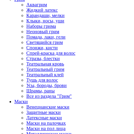
Аквагрим
Жидкий латекс
Карандаши, мелки
Клыки, носы, уши
Наборы грима
Неоновый грим
Помада, лаки, гели
Светящийся грим
Спонжи, кисти
Спрей-краска для волос
Стразы, блестки
Театральная кровь
Театральный грим
Театральный клей
Тушь для волос
Усы, бороды, брови
Шрамы, раны
Все из раздела "Грим"
Маски
Венецианские маски
Защитные маски
Латексные маски
Маски на палочках
Маски на пол лица
Металлические маски