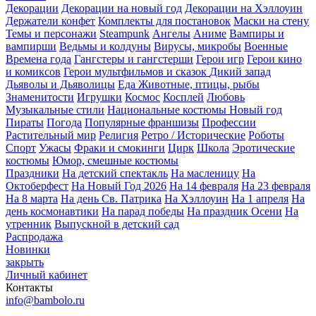
Декорации
Декорации на новый год
Декорации на Хэллоуин
Держатели конфет
Комплекты для постановок
Маски на стену
Темы и персонажи
Steampunk
Ангелы
Аниме
Вампиры и
вампирши
Ведьмы и колдуны
Вирусы, микробы
Военные
Времена года
Гангстеры и гангстерши
Герои игр
Герои кино
и комиксов
Герои мультфильмов и сказок
Дикий запад
Дьяволы и Дьяволицы
Еда
Животные, птицы, рыбы
Знаменитости
Игрушки
Космос
Косплей
Любовь
Музыкальные стили
Национальные костюмы
Новый год
Пираты
Погода
Популярные франшизы
Профессии
Растительный мир
Религия
Ретро / Исторические
Роботы
Спорт
Ужасы
Фраки и смокинги
Цирк
Школа
Эротические
костюмы
Юмор, смешные костюмы
Праздники
На детский спектакль
На масленицу
На
Октоберфест
На Новый Год 2026
На 14 февраля
На 23 февраля
На 8 марта
На день Св. Патрика
На Хэллоуин
На 1 апреля
На
день космонавтики
На парад победы
На праздник Осени
На
утренник
Выпускной в детский сад
Распродажа
Новинки
закрыть
Личный кабинет
Контакты
info@bambolo.ru