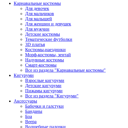
Карнавальные костюмы
Для девочек
Для мальчиков
Для малышей
Для женщин и девушек
Для мужчин
Детские костюмы
Тематические футболки
3D платья
Костюмы-наездники
Морф-костюмы, зентай
Надувные костюмы
Смарт-костюмы
Все из раздела "Карнавальные костюмы"
Кигуруми
Взрослые кигуруми
Детские кигуруми
Пижамы кигуруми
Все из раздела "Кигуруми"
Аксессуары
Бабочки и галстуки
Банданы
Боа
Веера
Волшебные палочки