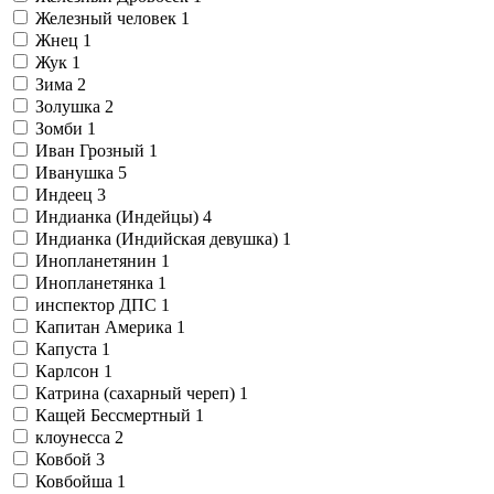
Железный человек
1
Жнец
1
Жук
1
Зима
2
Золушка
2
Зомби
1
Иван Грозный
1
Иванушка
5
Индеец
3
Индианка (Индейцы)
4
Индианка (Индийская девушка)
1
Инопланетянин
1
Инопланетянка
1
инспектор ДПС
1
Капитан Америка
1
Капуста
1
Карлсон
1
Катрина (сахарный череп)
1
Кащей Бессмертный
1
клоунесса
2
Ковбой
3
Ковбойша
1