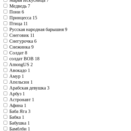
Марья Искусница
7
Медведь
7
Пони
6
Принцесса
15
Птица
11
Русская народная барышня
9
Снеговик
11
Снегурочка
6
Снежинка
9
Солдат
8
солдат ВОВ
18
AmongUS
2
Авокадо
1
Амур
1
Апельсин
1
Арабская девушка
3
Арбуз
1
Астронавт
1
Афина
1
Баба Яга
3
Бабка
1
Бабушка
1
Бамблби
1