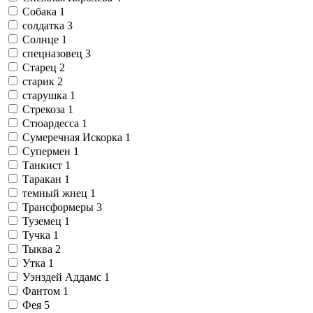
Собака
1
солдатка
3
Солнце
1
спецназовец
3
Старец
2
старик
2
старушка
1
Стрекоза
1
Стюардесса
1
Сумеречная Искорка
1
Супермен
1
Танкист
1
Таракан
1
темный жнец
1
Трансформеры
3
Туземец
1
Тучка
1
Тыква
2
Утка
1
Уэнздей Аддамс
1
Фантом
1
Фея
5