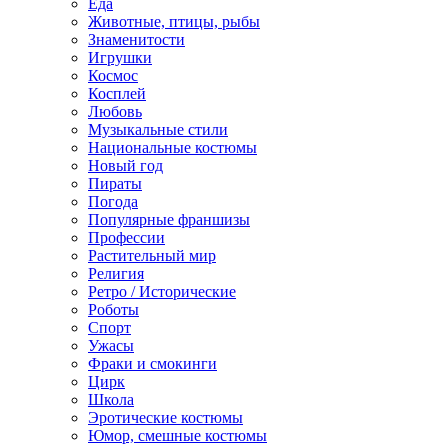
Еда
Животные, птицы, рыбы
Знаменитости
Игрушки
Космос
Косплей
Любовь
Музыкальные стили
Национальные костюмы
Новый год
Пираты
Погода
Популярные франшизы
Профессии
Растительный мир
Религия
Ретро / Исторические
Роботы
Спорт
Ужасы
Фраки и смокинги
Цирк
Школа
Эротические костюмы
Юмор, смешные костюмы