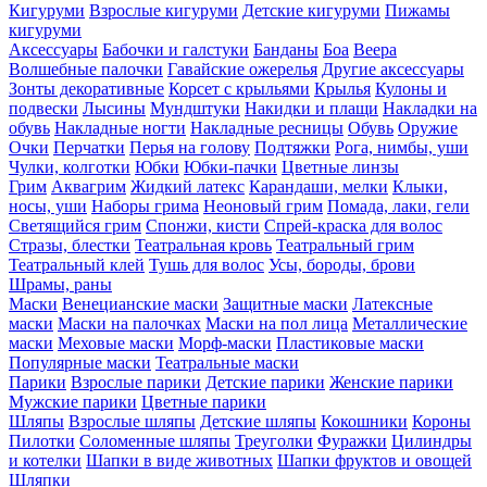
Кигуруми
Взрослые кигуруми
Детские кигуруми
Пижамы
кигуруми
Аксессуары
Бабочки и галстуки
Банданы
Боа
Веера
Волшебные палочки
Гавайские ожерелья
Другие аксессуары
Зонты декоративные
Корсет с крыльями
Крылья
Кулоны и
подвески
Лысины
Мундштуки
Накидки и плащи
Накладки на
обувь
Накладные ногти
Накладные ресницы
Обувь
Оружие
Очки
Перчатки
Перья на голову
Подтяжки
Рога, нимбы, уши
Чулки, колготки
Юбки
Юбки-пачки
Цветные линзы
Грим
Аквагрим
Жидкий латекс
Карандаши, мелки
Клыки,
носы, уши
Наборы грима
Неоновый грим
Помада, лаки, гели
Светящийся грим
Спонжи, кисти
Спрей-краска для волос
Стразы, блестки
Театральная кровь
Театральный грим
Театральный клей
Тушь для волос
Усы, бороды, брови
Шрамы, раны
Маски
Венецианские маски
Защитные маски
Латексные
маски
Маски на палочках
Маски на пол лица
Металлические
маски
Меховые маски
Морф-маски
Пластиковые маски
Популярные маски
Театральные маски
Парики
Взрослые парики
Детские парики
Женские парики
Мужские парики
Цветные парики
Шляпы
Взрослые шляпы
Детские шляпы
Кокошники
Короны
Пилотки
Соломенные шляпы
Треуголки
Фуражки
Цилиндры
и котелки
Шапки в виде животных
Шапки фруктов и овощей
Шляпки