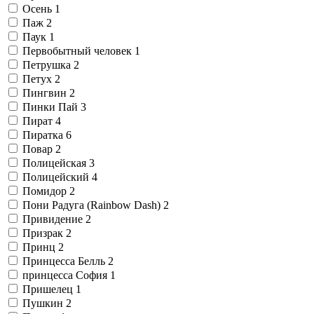
Осень
1
Паж
2
Паук
1
Первобытный человек
1
Петрушка
2
Петух
2
Пингвин
2
Пинки Пай
3
Пират
4
Пиратка
6
Повар
2
Полицейская
3
Полицейский
4
Помидор
2
Пони Радуга (Rainbow Dash)
2
Привидение
2
Призрак
2
Принц
2
Принцесса Белль
2
принцесса София
1
Пришелец
1
Пушкин
2