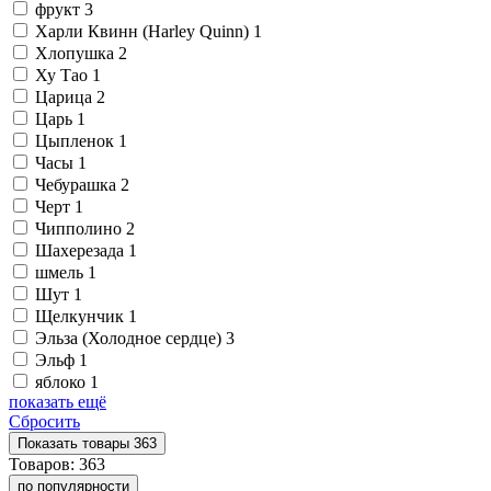
фрукт
3
Харли Квинн (Harley Quinn)
1
Хлопушка
2
Ху Тао
1
Царица
2
Царь
1
Цыпленок
1
Часы
1
Чебурашка
2
Черт
1
Чипполино
2
Шахерезада
1
шмель
1
Шут
1
Щелкунчик
1
Эльза (Холодное сердце)
3
Эльф
1
яблоко
1
показать ещё
Сбросить
Показать
товары
363
Товаров:
363
по популярности