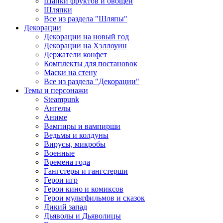
Шапки фруктов и овощей
Шляпки
Все из раздела "Шляпы"
Декорации
Декорации на новый год
Декорации на Хэллоуин
Держатели конфет
Комплекты для постановок
Маски на стену
Все из раздела "Декорации"
Темы и персонажи
Steampunk
Ангелы
Аниме
Вампиры и вампирши
Ведьмы и колдуны
Вирусы, микробы
Военные
Времена года
Гангстеры и гангстерши
Герои игр
Герои кино и комиксов
Герои мультфильмов и сказок
Дикий запад
Дьяволы и Дьяволицы