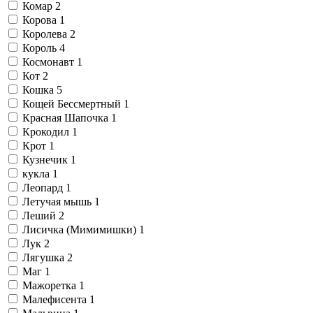
Комар
2
Корова
1
Королева
2
Король
4
Космонавт
1
Кот
2
Кошка
5
Кощей Бессмертный
1
Красная Шапочка
1
Крокодил
1
Крот
1
Кузнечик
1
кукла
1
Леопард
1
Летучая мышь
1
Леший
2
Лисичка (Мимимишки)
1
Лук
2
Лягушка
2
Маг
1
Мажоретка
1
Малефисента
1