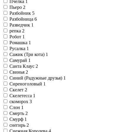
Пчелка
1
Пьеро
2
Разбойник
5
Разбойница
6
Разведчик
1
репка
2
Робот
1
Ромашка
1
Русалка
1
Сажик (Три кота)
1
Самурай
1
Санта Клаус
2
Свинья
2
Синий (Радужные друзья)
1
Сиреноголовый
1
Скелет
2
Скелетесса
1
скоморох
3
Слон
1
Смерть
2
Смурф
1
снегирь
2
Снежная Королева
4