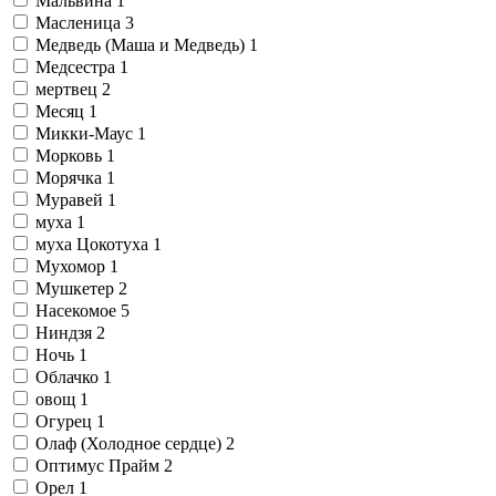
Мальвина
1
Масленица
3
Медведь (Маша и Медведь)
1
Медсестра
1
мертвец
2
Месяц
1
Микки-Маус
1
Морковь
1
Морячка
1
Муравей
1
муха
1
муха Цокотуха
1
Мухомор
1
Мушкетер
2
Насекомое
5
Ниндзя
2
Ночь
1
Облачко
1
овощ
1
Огурец
1
Олаф (Холодное сердце)
2
Оптимус Прайм
2
Орел
1