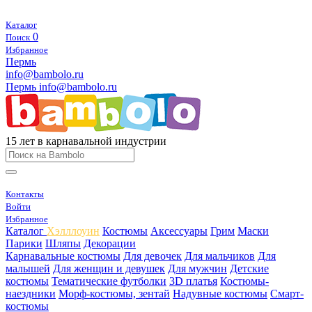
Каталог
0
Поиск
Избранное
Пермь
info@bambolo.ru
Пермь
info@bambolo.ru
15 лет в карнавальной индустрии
Контакты
Войти
Избранное
Каталог
Хэлллоуин
Костюмы
Аксессуары
Грим
Маски
Парики
Шляпы
Декорации
Карнавальные костюмы
Для девочек
Для мальчиков
Для
малышей
Для женщин и девушек
Для мужчин
Детские
костюмы
Тематические футболки
3D платья
Костюмы-
наездники
Морф-костюмы, зентай
Надувные костюмы
Смарт-
костюмы