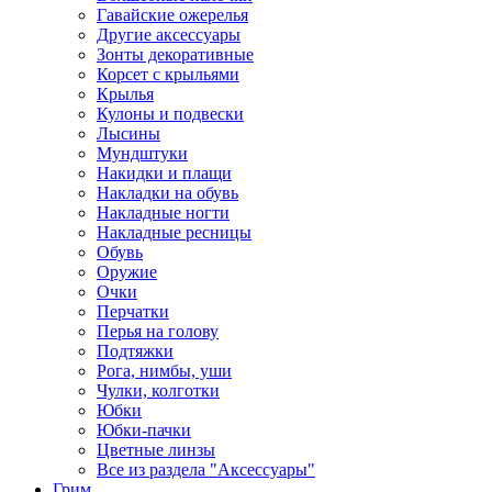
Гавайские ожерелья
Другие аксессуары
Зонты декоративные
Корсет с крыльями
Крылья
Кулоны и подвески
Лысины
Мундштуки
Накидки и плащи
Накладки на обувь
Накладные ногти
Накладные ресницы
Обувь
Оружие
Очки
Перчатки
Перья на голову
Подтяжки
Рога, нимбы, уши
Чулки, колготки
Юбки
Юбки-пачки
Цветные линзы
Все из раздела "Аксессуары"
Грим