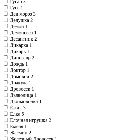
Гусар
3
Гусь
1
Дед мороз
3
Дедушка
2
Демон
1
Демонесса
1
Десантник
2
Дикарка
1
Дикарь
1
Динозавр
2
Дождь
1
Доктор
1
Домовой
2
Дракула
1
Дровосек
1
Дьяволица
1
Дюймовочка
1
Ёжик
3
Ёлка
5
Ёлочная игрушка
2
Емеля
1
Жасмин
2
Железный Дровосек
1