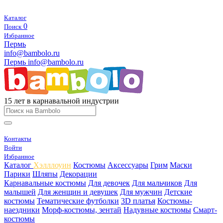
Каталог
0
Поиск
Избранное
Пермь
info@bambolo.ru
Пермь
info@bambolo.ru
15 лет в карнавальной индустрии
Контакты
Войти
Избранное
Каталог
Хэлллоуин
Костюмы
Аксессуары
Грим
Маски
Парики
Шляпы
Декорации
Карнавальные костюмы
Для девочек
Для мальчиков
Для
малышей
Для женщин и девушек
Для мужчин
Детские
костюмы
Тематические футболки
3D платья
Костюмы-
наездники
Морф-костюмы, зентай
Надувные костюмы
Смарт-
костюмы