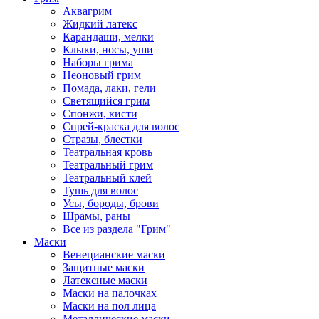
Аквагрим
Жидкий латекс
Карандаши, мелки
Клыки, носы, уши
Наборы грима
Неоновый грим
Помада, лаки, гели
Светящийся грим
Спонжи, кисти
Спрей-краска для волос
Стразы, блестки
Театральная кровь
Театральный грим
Театральный клей
Тушь для волос
Усы, бороды, брови
Шрамы, раны
Все из раздела "Грим"
Маски
Венецианские маски
Защитные маски
Латексные маски
Маски на палочках
Маски на пол лица
Металлические маски