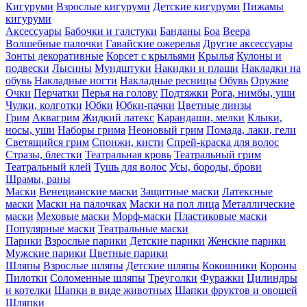
Кигуруми
Взрослые кигуруми
Детские кигуруми
Пижамы
кигуруми
Аксессуары
Бабочки и галстуки
Банданы
Боа
Веера
Волшебные палочки
Гавайские ожерелья
Другие аксессуары
Зонты декоративные
Корсет с крыльями
Крылья
Кулоны и
подвески
Лысины
Мундштуки
Накидки и плащи
Накладки на
обувь
Накладные ногти
Накладные ресницы
Обувь
Оружие
Очки
Перчатки
Перья на голову
Подтяжки
Рога, нимбы, уши
Чулки, колготки
Юбки
Юбки-пачки
Цветные линзы
Грим
Аквагрим
Жидкий латекс
Карандаши, мелки
Клыки,
носы, уши
Наборы грима
Неоновый грим
Помада, лаки, гели
Светящийся грим
Спонжи, кисти
Спрей-краска для волос
Стразы, блестки
Театральная кровь
Театральный грим
Театральный клей
Тушь для волос
Усы, бороды, брови
Шрамы, раны
Маски
Венецианские маски
Защитные маски
Латексные
маски
Маски на палочках
Маски на пол лица
Металлические
маски
Меховые маски
Морф-маски
Пластиковые маски
Популярные маски
Театральные маски
Парики
Взрослые парики
Детские парики
Женские парики
Мужские парики
Цветные парики
Шляпы
Взрослые шляпы
Детские шляпы
Кокошники
Короны
Пилотки
Соломенные шляпы
Треуголки
Фуражки
Цилиндры
и котелки
Шапки в виде животных
Шапки фруктов и овощей
Шляпки