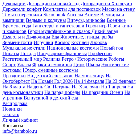
Декорации
Декорации на новый год
Декорации на Хэллоуин
Держатели конфет
Комплекты для постановок
Маски на стену
Темы и персонажи
Steampunk
Ангелы
Аниме
Вампиры и
вампирши
Ведьмы и колдуны
Вирусы, микробы
Военные
Времена года
Гангстеры и гангстерши
Герои игр
Герои кино
и комиксов
Герои мультфильмов и сказок
Дикий запад
Дьяволы и Дьяволицы
Еда
Животные, птицы, рыбы
Знаменитости
Игрушки
Космос
Косплей
Любовь
Музыкальные стили
Национальные костюмы
Новый год
Пираты
Погода
Популярные франшизы
Профессии
Растительный мир
Религия
Ретро / Исторические
Роботы
Спорт
Ужасы
Фраки и смокинги
Цирк
Школа
Эротические
костюмы
Юмор, смешные костюмы
Праздники
На детский спектакль
На масленицу
На
Октоберфест
На Новый Год 2026
На 14 февраля
На 23 февраля
На 8 марта
На день Св. Патрика
На Хэллоуин
На 1 апреля
На
день космонавтики
На парад победы
На праздник Осени
На
утренник
Выпускной в детский сад
Распродажа
Новинки
закрыть
Личный кабинет
Контакты
info@bambolo.ru