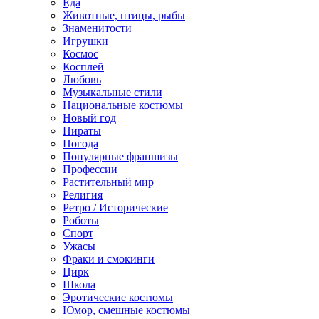
Еда
Животные, птицы, рыбы
Знаменитости
Игрушки
Космос
Косплей
Любовь
Музыкальные стили
Национальные костюмы
Новый год
Пираты
Погода
Популярные франшизы
Профессии
Растительный мир
Религия
Ретро / Исторические
Роботы
Спорт
Ужасы
Фраки и смокинги
Цирк
Школа
Эротические костюмы
Юмор, смешные костюмы