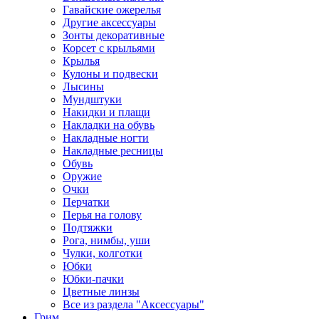
Гавайские ожерелья
Другие аксессуары
Зонты декоративные
Корсет с крыльями
Крылья
Кулоны и подвески
Лысины
Мундштуки
Накидки и плащи
Накладки на обувь
Накладные ногти
Накладные ресницы
Обувь
Оружие
Очки
Перчатки
Перья на голову
Подтяжки
Рога, нимбы, уши
Чулки, колготки
Юбки
Юбки-пачки
Цветные линзы
Все из раздела "Аксессуары"
Грим