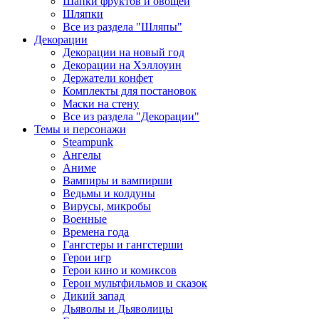
Шапки фруктов и овощей
Шляпки
Все из раздела "Шляпы"
Декорации
Декорации на новый год
Декорации на Хэллоуин
Держатели конфет
Комплекты для постановок
Маски на стену
Все из раздела "Декорации"
Темы и персонажи
Steampunk
Ангелы
Аниме
Вампиры и вампирши
Ведьмы и колдуны
Вирусы, микробы
Военные
Времена года
Гангстеры и гангстерши
Герои игр
Герои кино и комиксов
Герои мультфильмов и сказок
Дикий запад
Дьяволы и Дьяволицы