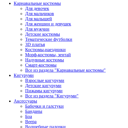
Карнавальные костюмы
Для девочек
Для мальчиков
Для малышей
Для женщин и девушек
Для мужчин
Детские костюмы
Тематические футболки
3D платья
Костюмы-наездники
Морф-костюмы, зентай
Надувные костюмы
Смарт-костюмы
Все из раздела "Карнавальные костюмы"
Кигуруми
Взрослые кигуруми
Детские кигуруми
Пижамы кигуруми
Все из раздела "Кигуруми"
Аксессуары
Бабочки и галстуки
Банданы
Боа
Веера
Волшебные палочки