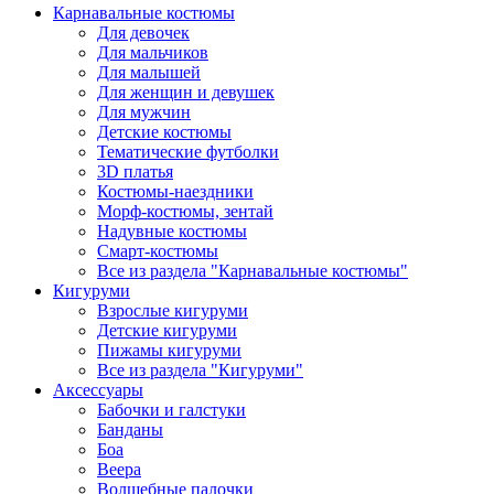
Карнавальные костюмы
Для девочек
Для мальчиков
Для малышей
Для женщин и девушек
Для мужчин
Детские костюмы
Тематические футболки
3D платья
Костюмы-наездники
Морф-костюмы, зентай
Надувные костюмы
Смарт-костюмы
Все из раздела "Карнавальные костюмы"
Кигуруми
Взрослые кигуруми
Детские кигуруми
Пижамы кигуруми
Все из раздела "Кигуруми"
Аксессуары
Бабочки и галстуки
Банданы
Боа
Веера
Волшебные палочки