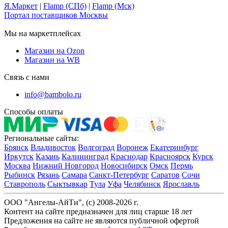
Я.Маркет
|
Flamp (СПб)
|
Flamp (Мск)
Портал поставщиков Москвы
Мы на маркетплейсах
Магазин на Ozon
Магазин на WB
Связь с нами
info@bambolo.ru
Способы оплаты
Региональные сайты:
Брянск
Владивосток
Волгоград
Воронеж
Екатеринбург
Иркутск
Казань
Калининград
Краснодар
Красноярск
Курск
Москва
Нижний Новгород
Новосибирск
Омск
Пермь
Рыбинск
Рязань
Самара
Санкт-Петербург
Саратов
Сочи
Ставрополь
Сыктывкар
Тула
Уфа
Челябинск
Ярославль
ООО "Ангелы-АйТи", (c) 2008-2026 г.
Контент на сайте предназначен для лиц старше 18 лет
Предложения на сайте не являются публичной офертой