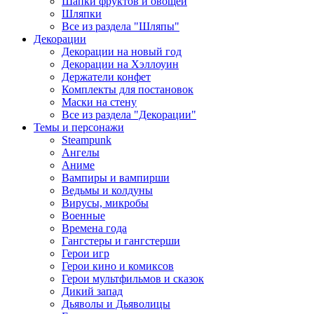
Шапки фруктов и овощей
Шляпки
Все из раздела "Шляпы"
Декорации
Декорации на новый год
Декорации на Хэллоуин
Держатели конфет
Комплекты для постановок
Маски на стену
Все из раздела "Декорации"
Темы и персонажи
Steampunk
Ангелы
Аниме
Вампиры и вампирши
Ведьмы и колдуны
Вирусы, микробы
Военные
Времена года
Гангстеры и гангстерши
Герои игр
Герои кино и комиксов
Герои мультфильмов и сказок
Дикий запад
Дьяволы и Дьяволицы