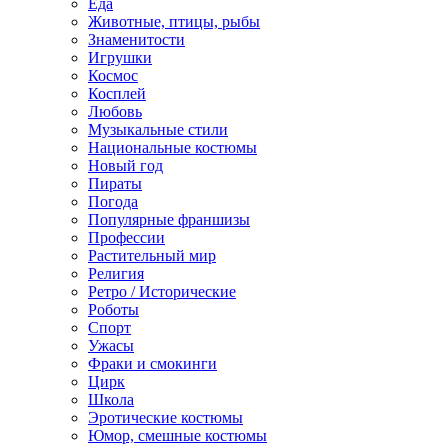
Еда
Животные, птицы, рыбы
Знаменитости
Игрушки
Космос
Косплей
Любовь
Музыкальные стили
Национальные костюмы
Новый год
Пираты
Погода
Популярные франшизы
Профессии
Растительный мир
Религия
Ретро / Исторические
Роботы
Спорт
Ужасы
Фраки и смокинги
Цирк
Школа
Эротические костюмы
Юмор, смешные костюмы