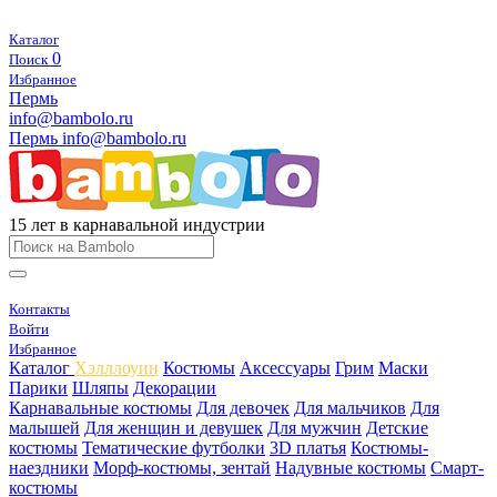
Каталог
0
Поиск
Избранное
Пермь
info@bambolo.ru
Пермь
info@bambolo.ru
15 лет в карнавальной индустрии
Контакты
Войти
Избранное
Каталог
Хэлллоуин
Костюмы
Аксессуары
Грим
Маски
Парики
Шляпы
Декорации
Карнавальные костюмы
Для девочек
Для мальчиков
Для
малышей
Для женщин и девушек
Для мужчин
Детские
костюмы
Тематические футболки
3D платья
Костюмы-
наездники
Морф-костюмы, зентай
Надувные костюмы
Смарт-
костюмы