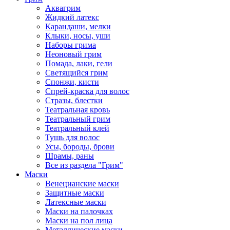
Аквагрим
Жидкий латекс
Карандаши, мелки
Клыки, носы, уши
Наборы грима
Неоновый грим
Помада, лаки, гели
Светящийся грим
Спонжи, кисти
Спрей-краска для волос
Стразы, блестки
Театральная кровь
Театральный грим
Театральный клей
Тушь для волос
Усы, бороды, брови
Шрамы, раны
Все из раздела "Грим"
Маски
Венецианские маски
Защитные маски
Латексные маски
Маски на палочках
Маски на пол лица
Металлические маски