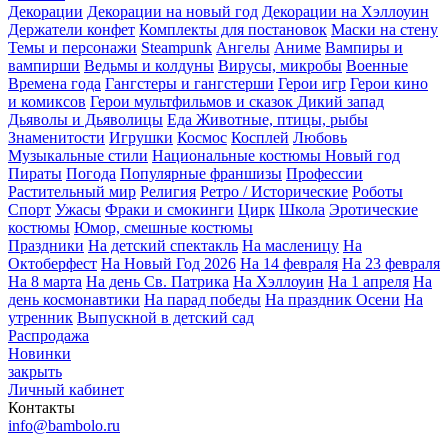
Декорации
Декорации на новый год
Декорации на Хэллоуин
Держатели конфет
Комплекты для постановок
Маски на стену
Темы и персонажи
Steampunk
Ангелы
Аниме
Вампиры и
вампирши
Ведьмы и колдуны
Вирусы, микробы
Военные
Времена года
Гангстеры и гангстерши
Герои игр
Герои кино
и комиксов
Герои мультфильмов и сказок
Дикий запад
Дьяволы и Дьяволицы
Еда
Животные, птицы, рыбы
Знаменитости
Игрушки
Космос
Косплей
Любовь
Музыкальные стили
Национальные костюмы
Новый год
Пираты
Погода
Популярные франшизы
Профессии
Растительный мир
Религия
Ретро / Исторические
Роботы
Спорт
Ужасы
Фраки и смокинги
Цирк
Школа
Эротические
костюмы
Юмор, смешные костюмы
Праздники
На детский спектакль
На масленицу
На
Октоберфест
На Новый Год 2026
На 14 февраля
На 23 февраля
На 8 марта
На день Св. Патрика
На Хэллоуин
На 1 апреля
На
день космонавтики
На парад победы
На праздник Осени
На
утренник
Выпускной в детский сад
Распродажа
Новинки
закрыть
Личный кабинет
Контакты
info@bambolo.ru