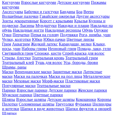
Кигуруми
Взрослые кигуруми
Детские кигуруми
Пижамы
кигуруми
Аксессуары
Бабочки и галстуки
Банданы
Боа
Веера
Волшебные палочки
Гавайские ожерелья
Другие аксессуары
Зонты декоративные
Корсет с крыльями
Крылья
Кулоны и
подвески
Лысины
Мундштуки
Накидки и плащи
Накладки на
обувь
Накладные ногти
Накладные ресницы
Обувь
Оружие
Очки
Перчатки
Перья на голову
Подтяжки
Рога, нимбы, уши
Чулки, колготки
Юбки
Юбки-пачки
Цветные линзы
Грим
Аквагрим
Жидкий латекс
Карандаши, мелки
Клыки,
носы, уши
Наборы грима
Неоновый грим
Помада, лаки, гели
Светящийся грим
Спонжи, кисти
Спрей-краска для волос
Стразы, блестки
Театральная кровь
Театральный грим
Театральный клей
Тушь для волос
Усы, бороды, брови
Шрамы, раны
Маски
Венецианские маски
Защитные маски
Латексные
маски
Маски на палочках
Маски на пол лица
Металлические
маски
Меховые маски
Морф-маски
Пластиковые маски
Популярные маски
Театральные маски
Парики
Взрослые парики
Детские парики
Женские парики
Мужские парики
Цветные парики
Шляпы
Взрослые шляпы
Детские шляпы
Кокошники
Короны
Пилотки
Соломенные шляпы
Треуголки
Фуражки
Цилиндры
и котелки
Шапки в виде животных
Шапки фруктов и овощей
Шляпки