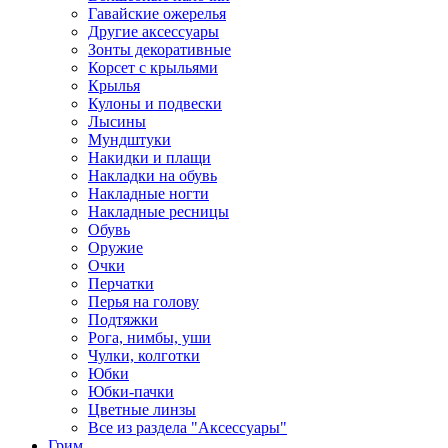
Гавайские ожерелья
Другие аксессуары
Зонты декоративные
Корсет с крыльями
Крылья
Кулоны и подвески
Лысины
Мундштуки
Накидки и плащи
Накладки на обувь
Накладные ногти
Накладные ресницы
Обувь
Оружие
Очки
Перчатки
Перья на голову
Подтяжки
Рога, нимбы, уши
Чулки, колготки
Юбки
Юбки-пачки
Цветные линзы
Все из раздела "Аксессуары"
Грим