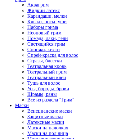
Аквагрим
Жидкий латекс
Карандаши, мелки
Клыки, носы, уши
Наборы грима
Неоновый грим
Помада, лаки, гели
Светящийся грим
Спонжи, кисти
Спрей-краска для волос
Стразы, блестки
Театральная кровь
Театральный грим
Театральный клей
Тушь для волос
Усы, бороды, брови
Шрамы, раны
Все из раздела "Грим"
Маски
Венецианские маски
Защитные маски
Латексные маски
Маски на палочках
Маски на пол лица
Металлические маски