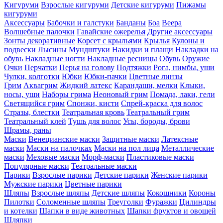
Кигуруми
Взрослые кигуруми
Детские кигуруми
Пижамы
кигуруми
Аксессуары
Бабочки и галстуки
Банданы
Боа
Веера
Волшебные палочки
Гавайские ожерелья
Другие аксессуары
Зонты декоративные
Корсет с крыльями
Крылья
Кулоны и
подвески
Лысины
Мундштуки
Накидки и плащи
Накладки на
обувь
Накладные ногти
Накладные ресницы
Обувь
Оружие
Очки
Перчатки
Перья на голову
Подтяжки
Рога, нимбы, уши
Чулки, колготки
Юбки
Юбки-пачки
Цветные линзы
Грим
Аквагрим
Жидкий латекс
Карандаши, мелки
Клыки,
носы, уши
Наборы грима
Неоновый грим
Помада, лаки, гели
Светящийся грим
Спонжи, кисти
Спрей-краска для волос
Стразы, блестки
Театральная кровь
Театральный грим
Театральный клей
Тушь для волос
Усы, бороды, брови
Шрамы, раны
Маски
Венецианские маски
Защитные маски
Латексные
маски
Маски на палочках
Маски на пол лица
Металлические
маски
Меховые маски
Морф-маски
Пластиковые маски
Популярные маски
Театральные маски
Парики
Взрослые парики
Детские парики
Женские парики
Мужские парики
Цветные парики
Шляпы
Взрослые шляпы
Детские шляпы
Кокошники
Короны
Пилотки
Соломенные шляпы
Треуголки
Фуражки
Цилиндры
и котелки
Шапки в виде животных
Шапки фруктов и овощей
Шляпки