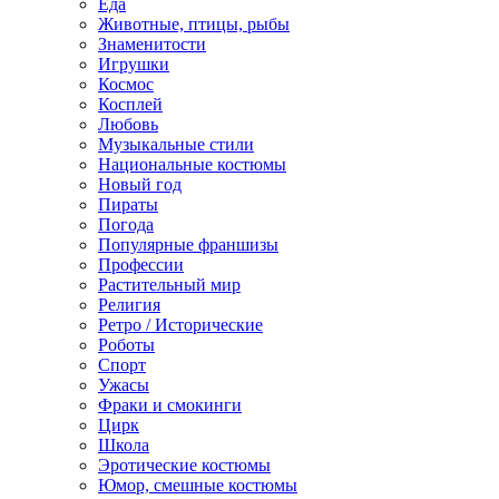
Еда
Животные, птицы, рыбы
Знаменитости
Игрушки
Космос
Косплей
Любовь
Музыкальные стили
Национальные костюмы
Новый год
Пираты
Погода
Популярные франшизы
Профессии
Растительный мир
Религия
Ретро / Исторические
Роботы
Спорт
Ужасы
Фраки и смокинги
Цирк
Школа
Эротические костюмы
Юмор, смешные костюмы