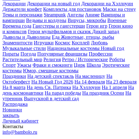
Декорации
Декорации на новый год
Декорации на Хэллоуин
Держатели конфет
Комплекты для постановок
Маски на стену
Темы и персонажи
Steampunk
Ангелы
Аниме
Вампиры и
вампирши
Ведьмы и колдуны
Вирусы, микробы
Военные
Времена года
Гангстеры и гангстерши
Герои игр
Герои кино
и комиксов
Герои мультфильмов и сказок
Дикий запад
Дьяволы и Дьяволицы
Еда
Животные, птицы, рыбы
Знаменитости
Игрушки
Космос
Косплей
Любовь
Музыкальные стили
Национальные костюмы
Новый год
Пираты
Погода
Популярные франшизы
Профессии
Растительный мир
Религия
Ретро / Исторические
Роботы
Спорт
Ужасы
Фраки и смокинги
Цирк
Школа
Эротические
костюмы
Юмор, смешные костюмы
Праздники
На детский спектакль
На масленицу
На
Октоберфест
На Новый Год 2026
На 14 февраля
На 23 февраля
На 8 марта
На день Св. Патрика
На Хэллоуин
На 1 апреля
На
день космонавтики
На парад победы
На праздник Осени
На
утренник
Выпускной в детский сад
Распродажа
Новинки
закрыть
Личный кабинет
Контакты
info@bambolo.ru