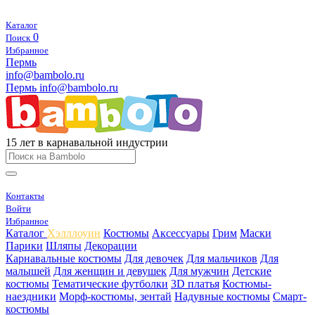
Каталог
0
Поиск
Избранное
Пермь
info@bambolo.ru
Пермь
info@bambolo.ru
15 лет в карнавальной индустрии
Контакты
Войти
Избранное
Каталог
Хэлллоуин
Костюмы
Аксессуары
Грим
Маски
Парики
Шляпы
Декорации
Карнавальные костюмы
Для девочек
Для мальчиков
Для
малышей
Для женщин и девушек
Для мужчин
Детские
костюмы
Тематические футболки
3D платья
Костюмы-
наездники
Морф-костюмы, зентай
Надувные костюмы
Смарт-
костюмы