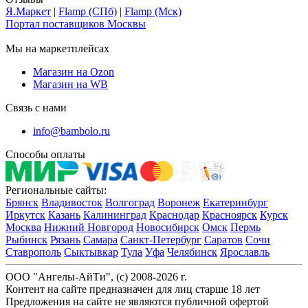
Я.Маркет
|
Flamp (СПб)
|
Flamp (Мск)
Портал поставщиков Москвы
Мы на маркетплейсах
Магазин на Ozon
Магазин на WB
Связь с нами
info@bambolo.ru
Способы оплаты
Региональные сайты:
Брянск
Владивосток
Волгоград
Воронеж
Екатеринбург
Иркутск
Казань
Калининград
Краснодар
Красноярск
Курск
Москва
Нижний Новгород
Новосибирск
Омск
Пермь
Рыбинск
Рязань
Самара
Санкт-Петербург
Саратов
Сочи
Ставрополь
Сыктывкар
Тула
Уфа
Челябинск
Ярославль
ООО "Ангелы-АйТи", (c) 2008-2026 г.
Контент на сайте предназначен для лиц старше 18 лет
Предложения на сайте не являются публичной офертой