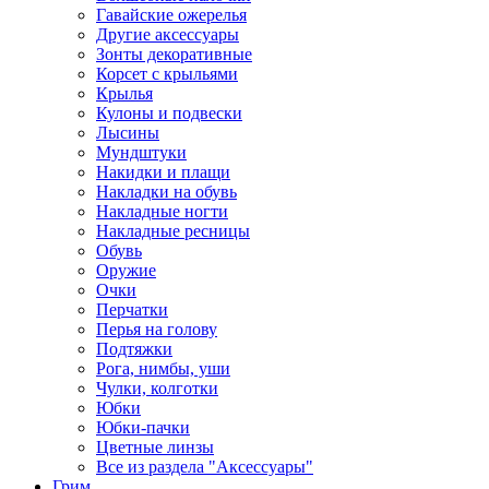
Гавайские ожерелья
Другие аксессуары
Зонты декоративные
Корсет с крыльями
Крылья
Кулоны и подвески
Лысины
Мундштуки
Накидки и плащи
Накладки на обувь
Накладные ногти
Накладные ресницы
Обувь
Оружие
Очки
Перчатки
Перья на голову
Подтяжки
Рога, нимбы, уши
Чулки, колготки
Юбки
Юбки-пачки
Цветные линзы
Все из раздела "Аксессуары"
Грим