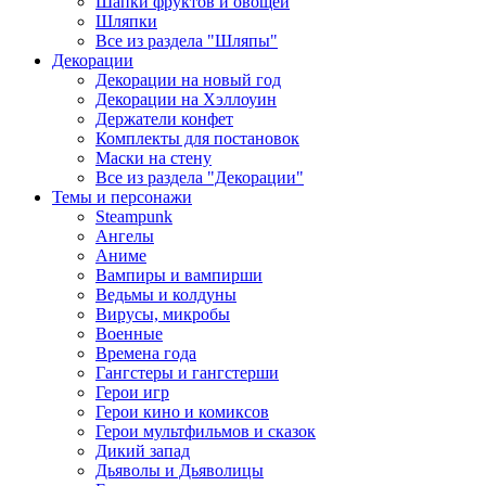
Шапки фруктов и овощей
Шляпки
Все из раздела "Шляпы"
Декорации
Декорации на новый год
Декорации на Хэллоуин
Держатели конфет
Комплекты для постановок
Маски на стену
Все из раздела "Декорации"
Темы и персонажи
Steampunk
Ангелы
Аниме
Вампиры и вампирши
Ведьмы и колдуны
Вирусы, микробы
Военные
Времена года
Гангстеры и гангстерши
Герои игр
Герои кино и комиксов
Герои мультфильмов и сказок
Дикий запад
Дьяволы и Дьяволицы