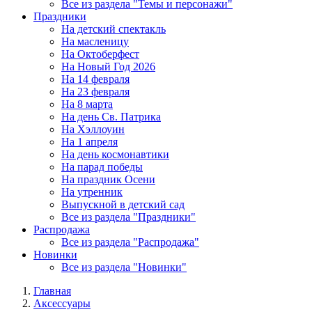
Все из раздела "Темы и персонажи"
Праздники
На детский спектакль
На масленицу
На Октоберфест
На Новый Год 2026
На 14 февраля
На 23 февраля
На 8 марта
На день Св. Патрика
На Хэллоуин
На 1 апреля
На день космонавтики
На парад победы
На праздник Осени
На утренник
Выпускной в детский сад
Все из раздела "Праздники"
Распродажа
Все из раздела "Распродажа"
Новинки
Все из раздела "Новинки"
Главная
Аксессуары