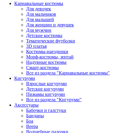
Карнавальные костюмы
Для девочек
Для мальчиков
Для малышей
Для женщин и девушек
Для мужчин
Детские костюмы
Тематические футболки
3D платья
Костюмы-наездники
Морф-костюмы, зентай
Надувные костюмы
Смарт-костюмы
Все из раздела "Карнавальные костюмы"
Кигуруми
Взрослые кигуруми
Детские кигуруми
Пижамы кигуруми
Все из раздела "Кигуруми"
Аксессуары
Бабочки и галстуки
Банданы
Боа
Веера
Волшебные палочки