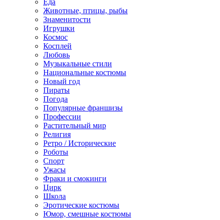
Еда
Животные, птицы, рыбы
Знаменитости
Игрушки
Космос
Косплей
Любовь
Музыкальные стили
Национальные костюмы
Новый год
Пираты
Погода
Популярные франшизы
Профессии
Растительный мир
Религия
Ретро / Исторические
Роботы
Спорт
Ужасы
Фраки и смокинги
Цирк
Школа
Эротические костюмы
Юмор, смешные костюмы