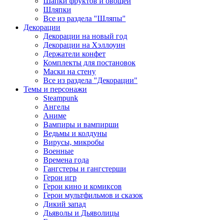
Шапки фруктов и овощей
Шляпки
Все из раздела "Шляпы"
Декорации
Декорации на новый год
Декорации на Хэллоуин
Держатели конфет
Комплекты для постановок
Маски на стену
Все из раздела "Декорации"
Темы и персонажи
Steampunk
Ангелы
Аниме
Вампиры и вампирши
Ведьмы и колдуны
Вирусы, микробы
Военные
Времена года
Гангстеры и гангстерши
Герои игр
Герои кино и комиксов
Герои мультфильмов и сказок
Дикий запад
Дьяволы и Дьяволицы