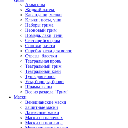
Аквагрим
Жидкий латекс
Карандаши, мелки
Клыки, носы, уши
Наборы грима
Неоновый грим
Помада, лаки, гели
Светящийся грим
Спонжи, кисти
Спрей-краска для волос
Стразы, блестки
Театральная кровь
Театральный грим
Театральный клей
Тушь для волос
Усы, бороды, брови
Шрамы, раны
Все из раздела "Грим"
Маски
Венецианские маски
Защитные маски
Латексные маски
Маски на палочках
Маски на пол лица
Металлические маски