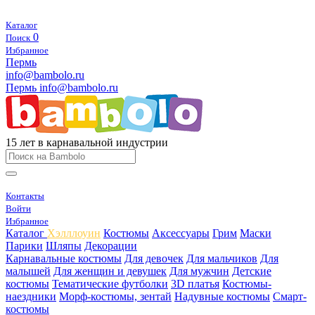
Каталог
0
Поиск
Избранное
Пермь
info@bambolo.ru
Пермь
info@bambolo.ru
15 лет в карнавальной индустрии
Контакты
Войти
Избранное
Каталог
Хэлллоуин
Костюмы
Аксессуары
Грим
Маски
Парики
Шляпы
Декорации
Карнавальные костюмы
Для девочек
Для мальчиков
Для
малышей
Для женщин и девушек
Для мужчин
Детские
костюмы
Тематические футболки
3D платья
Костюмы-
наездники
Морф-костюмы, зентай
Надувные костюмы
Смарт-
костюмы