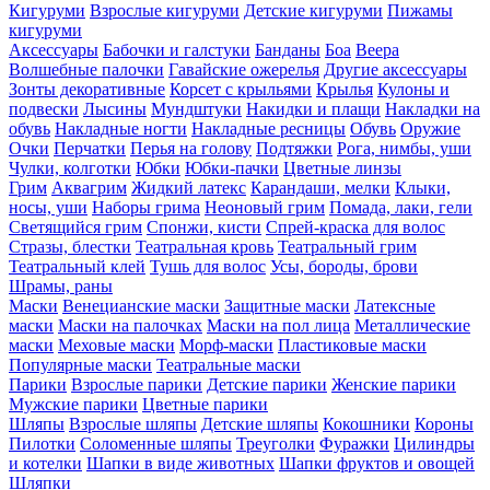
Кигуруми
Взрослые кигуруми
Детские кигуруми
Пижамы
кигуруми
Аксессуары
Бабочки и галстуки
Банданы
Боа
Веера
Волшебные палочки
Гавайские ожерелья
Другие аксессуары
Зонты декоративные
Корсет с крыльями
Крылья
Кулоны и
подвески
Лысины
Мундштуки
Накидки и плащи
Накладки на
обувь
Накладные ногти
Накладные ресницы
Обувь
Оружие
Очки
Перчатки
Перья на голову
Подтяжки
Рога, нимбы, уши
Чулки, колготки
Юбки
Юбки-пачки
Цветные линзы
Грим
Аквагрим
Жидкий латекс
Карандаши, мелки
Клыки,
носы, уши
Наборы грима
Неоновый грим
Помада, лаки, гели
Светящийся грим
Спонжи, кисти
Спрей-краска для волос
Стразы, блестки
Театральная кровь
Театральный грим
Театральный клей
Тушь для волос
Усы, бороды, брови
Шрамы, раны
Маски
Венецианские маски
Защитные маски
Латексные
маски
Маски на палочках
Маски на пол лица
Металлические
маски
Меховые маски
Морф-маски
Пластиковые маски
Популярные маски
Театральные маски
Парики
Взрослые парики
Детские парики
Женские парики
Мужские парики
Цветные парики
Шляпы
Взрослые шляпы
Детские шляпы
Кокошники
Короны
Пилотки
Соломенные шляпы
Треуголки
Фуражки
Цилиндры
и котелки
Шапки в виде животных
Шапки фруктов и овощей
Шляпки