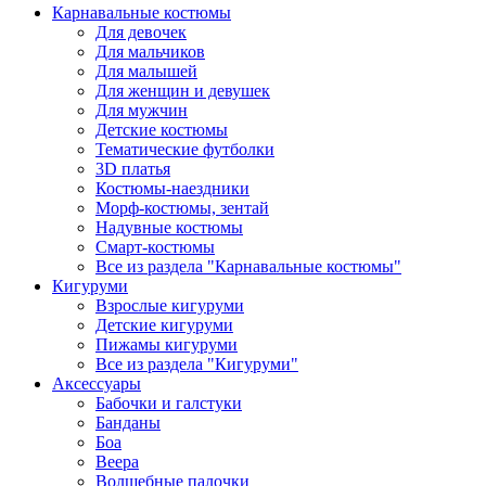
Карнавальные костюмы
Для девочек
Для мальчиков
Для малышей
Для женщин и девушек
Для мужчин
Детские костюмы
Тематические футболки
3D платья
Костюмы-наездники
Морф-костюмы, зентай
Надувные костюмы
Смарт-костюмы
Все из раздела "Карнавальные костюмы"
Кигуруми
Взрослые кигуруми
Детские кигуруми
Пижамы кигуруми
Все из раздела "Кигуруми"
Аксессуары
Бабочки и галстуки
Банданы
Боа
Веера
Волшебные палочки