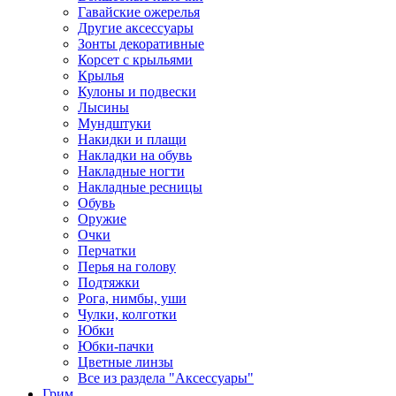
Гавайские ожерелья
Другие аксессуары
Зонты декоративные
Корсет с крыльями
Крылья
Кулоны и подвески
Лысины
Мундштуки
Накидки и плащи
Накладки на обувь
Накладные ногти
Накладные ресницы
Обувь
Оружие
Очки
Перчатки
Перья на голову
Подтяжки
Рога, нимбы, уши
Чулки, колготки
Юбки
Юбки-пачки
Цветные линзы
Все из раздела "Аксессуары"
Грим