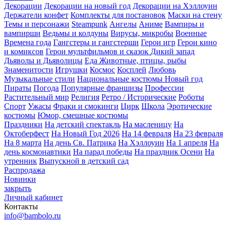
Декорации
Декорации на новый год
Декорации на Хэллоуин
Держатели конфет
Комплекты для постановок
Маски на стену
Темы и персонажи
Steampunk
Ангелы
Аниме
Вампиры и
вампирши
Ведьмы и колдуны
Вирусы, микробы
Военные
Времена года
Гангстеры и гангстерши
Герои игр
Герои кино
и комиксов
Герои мультфильмов и сказок
Дикий запад
Дьяволы и Дьяволицы
Еда
Животные, птицы, рыбы
Знаменитости
Игрушки
Космос
Косплей
Любовь
Музыкальные стили
Национальные костюмы
Новый год
Пираты
Погода
Популярные франшизы
Профессии
Растительный мир
Религия
Ретро / Исторические
Роботы
Спорт
Ужасы
Фраки и смокинги
Цирк
Школа
Эротические
костюмы
Юмор, смешные костюмы
Праздники
На детский спектакль
На масленицу
На
Октоберфест
На Новый Год 2026
На 14 февраля
На 23 февраля
На 8 марта
На день Св. Патрика
На Хэллоуин
На 1 апреля
На
день космонавтики
На парад победы
На праздник Осени
На
утренник
Выпускной в детский сад
Распродажа
Новинки
закрыть
Личный кабинет
Контакты
info@bambolo.ru