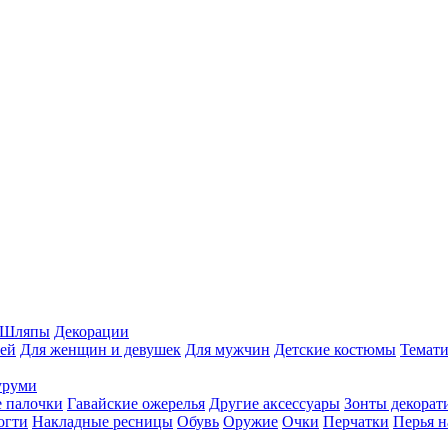
Шляпы
Декорации
ей
Для женщин и девушек
Для мужчин
Детские костюмы
Темати
уруми
 палочки
Гавайские ожерелья
Другие аксессуары
Зонты декорат
огти
Накладные ресницы
Обувь
Оружие
Очки
Перчатки
Перья н