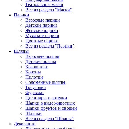
Театральные маски
Все из раздела "Маски"
Парики
Взрослые парики
Детские парики
Женские парики
Мужские парики
Цветные парики
Все из раздела "Парики"
Шляпы
Взрослые шляпы
Детские шляпы
Кокошники
Короны
Пилотки
Соломенные шляпы
Треуголки
Фуражки
Цилиндры и котелки
Шапки в виде животных
Шапки фруктов и овощей
Шляпки
Все из раздела "Шляпы"
Декорации
Декорации на новый год