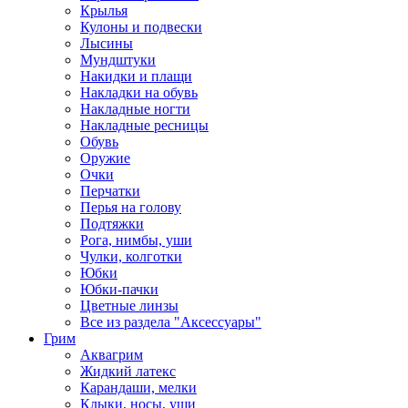
Крылья
Кулоны и подвески
Лысины
Мундштуки
Накидки и плащи
Накладки на обувь
Накладные ногти
Накладные ресницы
Обувь
Оружие
Очки
Перчатки
Перья на голову
Подтяжки
Рога, нимбы, уши
Чулки, колготки
Юбки
Юбки-пачки
Цветные линзы
Все из раздела "Аксессуары"
Грим
Аквагрим
Жидкий латекс
Карандаши, мелки
Клыки, носы, уши