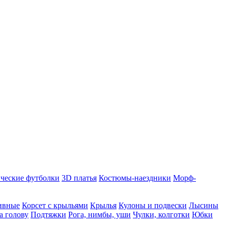
ческие футболки
3D платья
Костюмы-наездники
Морф-
ивные
Корсет с крыльями
Крылья
Кулоны и подвески
Лысины
а голову
Подтяжки
Рога, нимбы, уши
Чулки, колготки
Юбки