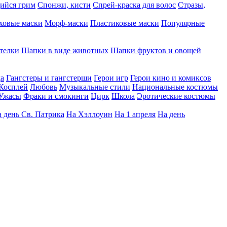
ийся грим
Спонжи, кисти
Спрей-краска для волос
Стразы,
ховые маски
Морф-маски
Пластиковые маски
Популярные
телки
Шапки в виде животных
Шапки фруктов и овощей
да
Гангстеры и гангстерши
Герои игр
Герои кино и комиксов
Косплей
Любовь
Музыкальные стили
Национальные костюмы
Ужасы
Фраки и смокинги
Цирк
Школа
Эротические костюмы
 день Св. Патрика
На Хэллоуин
На 1 апреля
На день