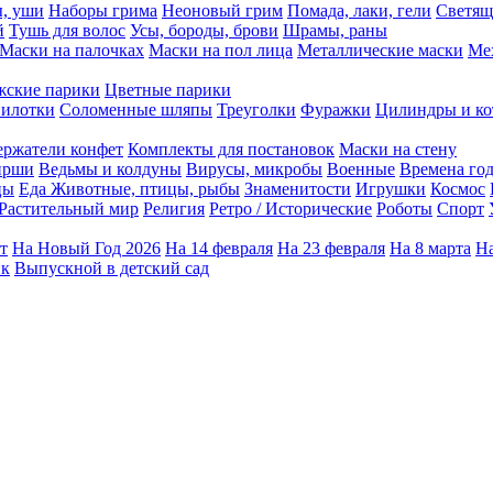
ы, уши
Наборы грима
Неоновый грим
Помада, лаки, гели
Светящ
й
Тушь для волос
Усы, бороды, брови
Шрамы, раны
Маски на палочках
Маски на пол лица
Металлические маски
Ме
ские парики
Цветные парики
илотки
Соломенные шляпы
Треуголки
Фуражки
Цилиндры и ко
ержатели конфет
Комплекты для постановок
Маски на стену
ирши
Ведьмы и колдуны
Вирусы, микробы
Военные
Времена го
цы
Еда
Животные, птицы, рыбы
Знаменитости
Игрушки
Космос
Растительный мир
Религия
Ретро / Исторические
Роботы
Спорт
т
На Новый Год 2026
На 14 февраля
На 23 февраля
На 8 марта
На
ик
Выпускной в детский сад