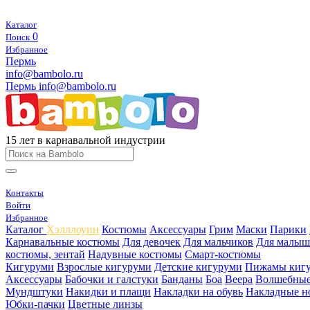
Каталог
0
Поиск
Избранное
Пермь
info@bambolo.ru
Пермь
info@bambolo.ru
15 лет в карнавальной индустрии
Контакты
Войти
Избранное
Каталог
Хэлллоуин
Костюмы
Аксессуары
Грим
Маски
Парики
Карнавальные костюмы
Для девочек
Для мальчиков
Для малыш
костюмы, зентай
Надувные костюмы
Смарт-костюмы
Кигуруми
Взрослые кигуруми
Детские кигуруми
Пижамы киг
Аксессуары
Бабочки и галстуки
Банданы
Боа
Веера
Волшебные
Мундштуки
Накидки и плащи
Накладки на обувь
Накладные н
Юбки-пачки
Цветные линзы