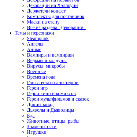
Декорации на Хэллоуин
Держатели конфет
Комплекты для постановок
Маски на стену
Все из раздела "Декорации"
Темы и персонажи
Steampunk
Ангелы
Аниме
Вампиры и вампирши
Ведьмы и колдуны
Вирусы, микробы
Военные
Времена года
Гангстеры и гангстерши
Герои игр
Герои кино и комиксов
Герои мультфильмов и сказок
Дикий запад
Дьяволы и Дьяволицы
Еда
Животные, птицы, рыбы
Знаменитости
Игрушки