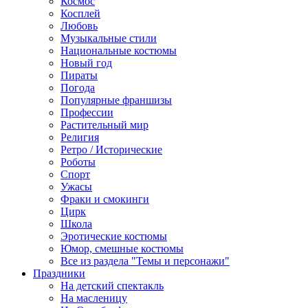
Космос
Косплей
Любовь
Музыкальные стили
Национальные костюмы
Новый год
Пираты
Погода
Популярные франшизы
Профессии
Растительный мир
Религия
Ретро / Исторические
Роботы
Спорт
Ужасы
Фраки и смокинги
Цирк
Школа
Эротические костюмы
Юмор, смешные костюмы
Все из раздела "Темы и персонажи"
Праздники
На детский спектакль
На масленицу