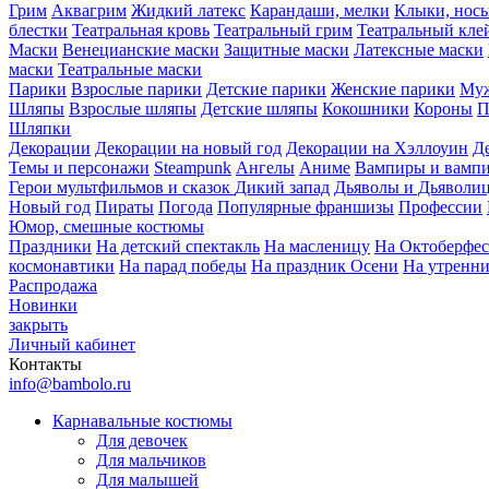
Грим
Аквагрим
Жидкий латекс
Карандаши, мелки
Клыки, нос
блестки
Театральная кровь
Театральный грим
Театральный кле
Маски
Венецианские маски
Защитные маски
Латексные маски
маски
Театральные маски
Парики
Взрослые парики
Детские парики
Женские парики
Муж
Шляпы
Взрослые шляпы
Детские шляпы
Кокошники
Короны
П
Шляпки
Декорации
Декорации на новый год
Декорации на Хэллоуин
Д
Темы и персонажи
Steampunk
Ангелы
Аниме
Вампиры и вамп
Герои мультфильмов и сказок
Дикий запад
Дьяволы и Дьяволи
Новый год
Пираты
Погода
Популярные франшизы
Профессии
Юмор, смешные костюмы
Праздники
На детский спектакль
На масленицу
На Октоберфес
космонавтики
На парад победы
На праздник Осени
На утренн
Распродажа
Новинки
закрыть
Личный кабинет
Контакты
info@bambolo.ru
Карнавальные костюмы
Для девочек
Для мальчиков
Для малышей