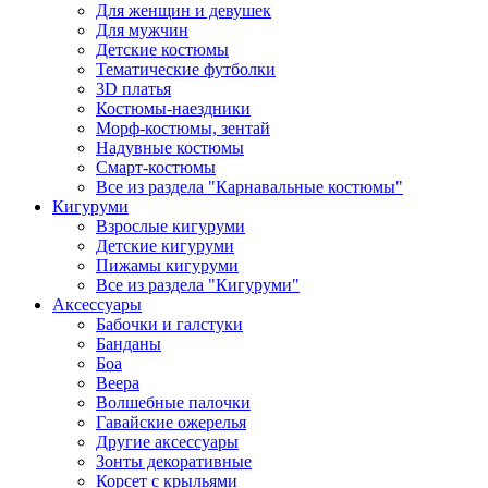
Для женщин и девушек
Для мужчин
Детские костюмы
Тематические футболки
3D платья
Костюмы-наездники
Морф-костюмы, зентай
Надувные костюмы
Смарт-костюмы
Все из раздела "Карнавальные костюмы"
Кигуруми
Взрослые кигуруми
Детские кигуруми
Пижамы кигуруми
Все из раздела "Кигуруми"
Аксессуары
Бабочки и галстуки
Банданы
Боа
Веера
Волшебные палочки
Гавайские ожерелья
Другие аксессуары
Зонты декоративные
Корсет с крыльями