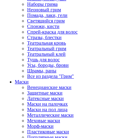
Наборы грима
Неоновый грим
Помада, лаки, гели
Светящийся грим
Спонжи, кисти
Спрей-краска для волос
Стразы, блестки
Театральная кровь
Театральный грим
Театральный клей
Тушь для волос
Усы, бороды, брови
Шрамы, раны
Все из раздела "Грим"
Маски
Венецианские маски
Защитные маски
Латексные маски
Маски на палочках
Маски на пол лица
Металлические маски
Меховые маски
Морф-маски
Пластиковые маски
Популярные маски