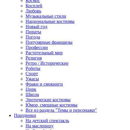
Космос
Косплей
Любовь
Музыкальные стили
Национальные костюмы
Новый год
Пираты
Погода
Популярные франшизы
Профессии
Растительный мир
Религия
Ретро / Исторические
Роботы
Спорт
Ужасы
Фраки и смокинги
Цирк
Школа
Эротические костюмы
Юмор, смешные костюмы
Все из раздела "Темы и персонажи"
Праздники
На детский спектакль
На масленицу