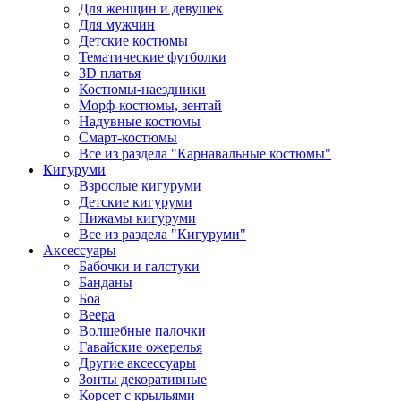
Для женщин и девушек
Для мужчин
Детские костюмы
Тематические футболки
3D платья
Костюмы-наездники
Морф-костюмы, зентай
Надувные костюмы
Смарт-костюмы
Все из раздела "Карнавальные костюмы"
Кигуруми
Взрослые кигуруми
Детские кигуруми
Пижамы кигуруми
Все из раздела "Кигуруми"
Аксессуары
Бабочки и галстуки
Банданы
Боа
Веера
Волшебные палочки
Гавайские ожерелья
Другие аксессуары
Зонты декоративные
Корсет с крыльями