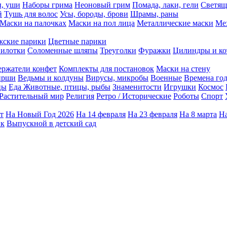
ы, уши
Наборы грима
Неоновый грим
Помада, лаки, гели
Светящ
й
Тушь для волос
Усы, бороды, брови
Шрамы, раны
Маски на палочках
Маски на пол лица
Металлические маски
Ме
ские парики
Цветные парики
илотки
Соломенные шляпы
Треуголки
Фуражки
Цилиндры и ко
ержатели конфет
Комплекты для постановок
Маски на стену
ирши
Ведьмы и колдуны
Вирусы, микробы
Военные
Времена го
цы
Еда
Животные, птицы, рыбы
Знаменитости
Игрушки
Космос
Растительный мир
Религия
Ретро / Исторические
Роботы
Спорт
т
На Новый Год 2026
На 14 февраля
На 23 февраля
На 8 марта
На
ик
Выпускной в детский сад