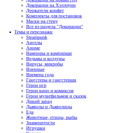
Декорации на Хэллоуин
Держатели конфет
Комплекты для постановок
Маски на стену
Все из раздела "Декорации"
Темы и персонажи
Steampunk
Ангелы
Аниме
Вампиры и вампирши
Ведьмы и колдуны
Вирусы, микробы
Военные
Времена года
Гангстеры и гангстерши
Герои игр
Герои кино и комиксов
Герои мультфильмов и сказок
Дикий запад
Дьяволы и Дьяволицы
Еда
Животные, птицы, рыбы
Знаменитости
Игрушки