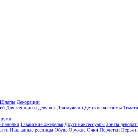
Шляпы
Декорации
ей
Для женщин и девушек
Для мужчин
Детские костюмы
Темати
уруми
 палочки
Гавайские ожерелья
Другие аксессуары
Зонты декорат
огти
Накладные ресницы
Обувь
Оружие
Очки
Перчатки
Перья н