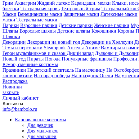
Грим
Аквагрим
Жидкий латекс
Карандаши, мелки
Клыки, нос
блестки
Театральная кровь
Театральный грим
Театральный кле
Маски
Венецианские маски
Защитные маски
Латексные маски
маски
Театральные маски
Парики
Взрослые парики
Детские парики
Женские парики
Муж
Шляпы
Взрослые шляпы
Детские шляпы
Кокошники
Короны
П
Шляпки
Декорации
Декорации на новый год
Декорации на Хэллоуин
Д
Темы и персонажи
Steampunk
Ангелы
Аниме
Вампиры и вамп
Герои мультфильмов и сказок
Дикий запад
Дьяволы и Дьяволи
Новый год
Пираты
Погода
Популярные франшизы
Профессии
Юмор, смешные костюмы
Праздники
На детский спектакль
На масленицу
На Октоберфес
космонавтики
На парад победы
На праздник Осени
На утренн
Распродажа
Новинки
закрыть
Личный кабинет
Контакты
info@bambolo.ru
Карнавальные костюмы
Для девочек
Для мальчиков
Для малышей