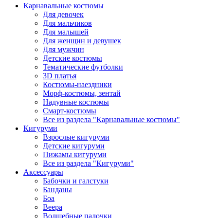
Карнавальные костюмы
Для девочек
Для мальчиков
Для малышей
Для женщин и девушек
Для мужчин
Детские костюмы
Тематические футболки
3D платья
Костюмы-наездники
Морф-костюмы, зентай
Надувные костюмы
Смарт-костюмы
Все из раздела "Карнавальные костюмы"
Кигуруми
Взрослые кигуруми
Детские кигуруми
Пижамы кигуруми
Все из раздела "Кигуруми"
Аксессуары
Бабочки и галстуки
Банданы
Боа
Веера
Волшебные палочки