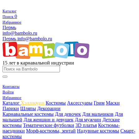
Каталог
0
Поиск
Избранное
Пермь
info@bambolo.ru
Пермь
info@bambolo.ru
15 лет в карнавальной индустрии
Контакты
Войти
Избранное
Каталог
Хэлллоуин
Костюмы
Аксессуары
Грим
Маски
Парики
Шляпы
Декорации
Карнавальные костюмы
Для девочек
Для мальчиков
Для
малышей
Для женщин и девушек
Для мужчин
Детские
костюмы
Тематические футболки
3D платья
Костюмы-
наездники
Морф-костюмы, зентай
Надувные костюмы
Смарт-
костюмы