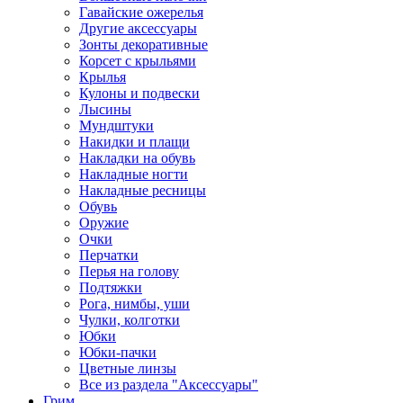
Гавайские ожерелья
Другие аксессуары
Зонты декоративные
Корсет с крыльями
Крылья
Кулоны и подвески
Лысины
Мундштуки
Накидки и плащи
Накладки на обувь
Накладные ногти
Накладные ресницы
Обувь
Оружие
Очки
Перчатки
Перья на голову
Подтяжки
Рога, нимбы, уши
Чулки, колготки
Юбки
Юбки-пачки
Цветные линзы
Все из раздела "Аксессуары"
Грим