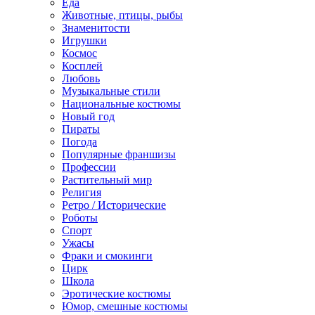
Еда
Животные, птицы, рыбы
Знаменитости
Игрушки
Космос
Косплей
Любовь
Музыкальные стили
Национальные костюмы
Новый год
Пираты
Погода
Популярные франшизы
Профессии
Растительный мир
Религия
Ретро / Исторические
Роботы
Спорт
Ужасы
Фраки и смокинги
Цирк
Школа
Эротические костюмы
Юмор, смешные костюмы