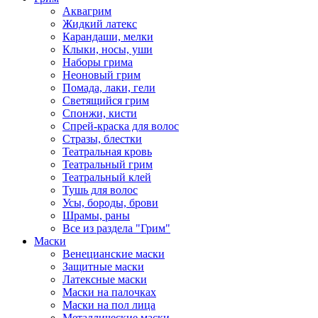
Аквагрим
Жидкий латекс
Карандаши, мелки
Клыки, носы, уши
Наборы грима
Неоновый грим
Помада, лаки, гели
Светящийся грим
Спонжи, кисти
Спрей-краска для волос
Стразы, блестки
Театральная кровь
Театральный грим
Театральный клей
Тушь для волос
Усы, бороды, брови
Шрамы, раны
Все из раздела "Грим"
Маски
Венецианские маски
Защитные маски
Латексные маски
Маски на палочках
Маски на пол лица
Металлические маски