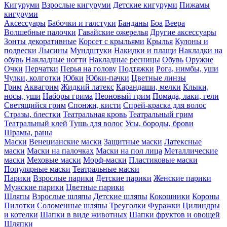
Кигуруми
Взрослые кигуруми
Детские кигуруми
Пижамы
кигуруми
Аксессуары
Бабочки и галстуки
Банданы
Боа
Веера
Волшебные палочки
Гавайские ожерелья
Другие аксессуары
Зонты декоративные
Корсет с крыльями
Крылья
Кулоны и
подвески
Лысины
Мундштуки
Накидки и плащи
Накладки на
обувь
Накладные ногти
Накладные ресницы
Обувь
Оружие
Очки
Перчатки
Перья на голову
Подтяжки
Рога, нимбы, уши
Чулки, колготки
Юбки
Юбки-пачки
Цветные линзы
Грим
Аквагрим
Жидкий латекс
Карандаши, мелки
Клыки,
носы, уши
Наборы грима
Неоновый грим
Помада, лаки, гели
Светящийся грим
Спонжи, кисти
Спрей-краска для волос
Стразы, блестки
Театральная кровь
Театральный грим
Театральный клей
Тушь для волос
Усы, бороды, брови
Шрамы, раны
Маски
Венецианские маски
Защитные маски
Латексные
маски
Маски на палочках
Маски на пол лица
Металлические
маски
Меховые маски
Морф-маски
Пластиковые маски
Популярные маски
Театральные маски
Парики
Взрослые парики
Детские парики
Женские парики
Мужские парики
Цветные парики
Шляпы
Взрослые шляпы
Детские шляпы
Кокошники
Короны
Пилотки
Соломенные шляпы
Треуголки
Фуражки
Цилиндры
и котелки
Шапки в виде животных
Шапки фруктов и овощей
Шляпки