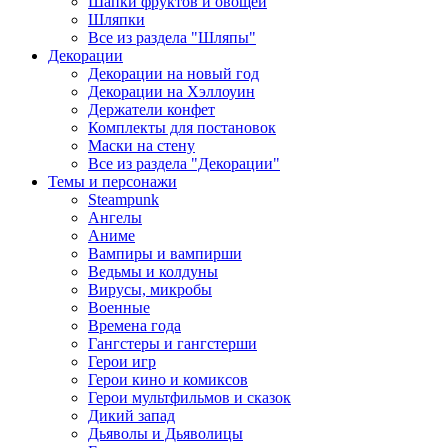
Шапки фруктов и овощей
Шляпки
Все из раздела "Шляпы"
Декорации
Декорации на новый год
Декорации на Хэллоуин
Держатели конфет
Комплекты для постановок
Маски на стену
Все из раздела "Декорации"
Темы и персонажи
Steampunk
Ангелы
Аниме
Вампиры и вампирши
Ведьмы и колдуны
Вирусы, микробы
Военные
Времена года
Гангстеры и гангстерши
Герои игр
Герои кино и комиксов
Герои мультфильмов и сказок
Дикий запад
Дьяволы и Дьяволицы