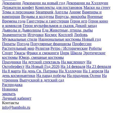
Декорации
Декорации на новый год
Декорации на Хэллоуин
Держатели конфет
Комплекты для постановок
Маски на стену
Темы и персонажи
Steampunk
Ангелы
Аниме
Вампиры и
вампирши
Ведьмы и колдуны
Вирусы, микробы
Военные
Времена года
Гангстеры и гангстерши
Герои игр
Герои кино
и комиксов
Герои мультфильмов и сказок
Дикий запад
Дьяволы и Дьяволицы
Еда
Животные, птицы, рыбы
Знаменитости
Игрушки
Космос
Косплей
Любовь
Музыкальные стили
Национальные костюмы
Новый год
Пираты
Погода
Популярные франшизы
Профессии
Растительный мир
Религия
Ретро / Исторические
Роботы
Спорт
Ужасы
Фраки и смокинги
Цирк
Школа
Эротические
костюмы
Юмор, смешные костюмы
Праздники
На детский спектакль
На масленицу
На
Октоберфест
На Новый Год 2026
На 14 февраля
На 23 февраля
На 8 марта
На день Св. Патрика
На Хэллоуин
На 1 апреля
На
день космонавтики
На парад победы
На праздник Осени
На
утренник
Выпускной в детский сад
Распродажа
Новинки
закрыть
Личный кабинет
Контакты
info@bambolo.ru