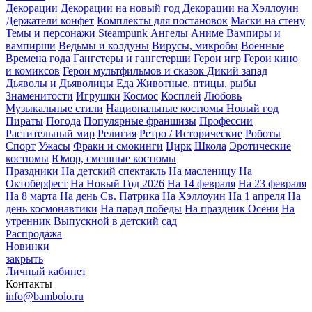
Декорации
Декорации на новый год
Декорации на Хэллоуин
Держатели конфет
Комплекты для постановок
Маски на стену
Темы и персонажи
Steampunk
Ангелы
Аниме
Вампиры и
вампирши
Ведьмы и колдуны
Вирусы, микробы
Военные
Времена года
Гангстеры и гангстерши
Герои игр
Герои кино
и комиксов
Герои мультфильмов и сказок
Дикий запад
Дьяволы и Дьяволицы
Еда
Животные, птицы, рыбы
Знаменитости
Игрушки
Космос
Косплей
Любовь
Музыкальные стили
Национальные костюмы
Новый год
Пираты
Погода
Популярные франшизы
Профессии
Растительный мир
Религия
Ретро / Исторические
Роботы
Спорт
Ужасы
Фраки и смокинги
Цирк
Школа
Эротические
костюмы
Юмор, смешные костюмы
Праздники
На детский спектакль
На масленицу
На
Октоберфест
На Новый Год 2026
На 14 февраля
На 23 февраля
На 8 марта
На день Св. Патрика
На Хэллоуин
На 1 апреля
На
день космонавтики
На парад победы
На праздник Осени
На
утренник
Выпускной в детский сад
Распродажа
Новинки
закрыть
Личный кабинет
Контакты
info@bambolo.ru