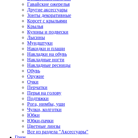
Гавайские ожерелья
Другие аксессуары
Зонты декоративные
Корсет с крыльями
Крылья
Кулоны и подвески
Лысины
Мундштуки
Накидки и плащи
Накладки на обувь
Накладные ногти
Накладные ресницы
Обувь
Оружие
Очки
Перчатки
Перья на голову
Подтяжки
Рога, нимбы, уши
Чулки, колготки
Юбки
Юбки-пачки
Цветные линзы
Все из раздела "Аксессуары"
Грим