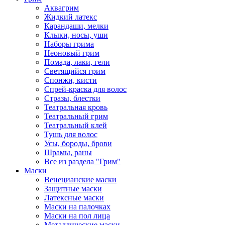
Аквагрим
Жидкий латекс
Карандаши, мелки
Клыки, носы, уши
Наборы грима
Неоновый грим
Помада, лаки, гели
Светящийся грим
Спонжи, кисти
Спрей-краска для волос
Стразы, блестки
Театральная кровь
Театральный грим
Театральный клей
Тушь для волос
Усы, бороды, брови
Шрамы, раны
Все из раздела "Грим"
Маски
Венецианские маски
Защитные маски
Латексные маски
Маски на палочках
Маски на пол лица
Металлические маски