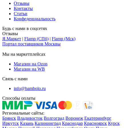
Отзывы
Контакты
Статьи
Конфеденциальность
Будь с нами в соцсетях
Отзывы
Я.Маркет
|
Flamp (СПб)
|
Flamp (Мск)
Портал поставщиков Москвы
Мы на маркетплейсах
Магазин на Ozon
Магазин на WB
Связь с нами
info@bambolo.ru
Способы оплаты
Региональные сайты:
Брянск
Владивосток
Волгоград
Воронеж
Екатеринбург
Иркутск
Казань
Калининград
Краснодар
Красноярск
Курск