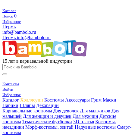
Каталог
0
Поиск
Избранное
Пермь
info@bambolo.ru
Пермь
info@bambolo.ru
15 лет в карнавальной индустрии
Контакты
Войти
Избранное
Каталог
Хэлллоуин
Костюмы
Аксессуары
Грим
Маски
Парики
Шляпы
Декорации
Карнавальные костюмы
Для девочек
Для мальчиков
Для
малышей
Для женщин и девушек
Для мужчин
Детские
костюмы
Тематические футболки
3D платья
Костюмы-
наездники
Морф-костюмы, зентай
Надувные костюмы
Смарт-
костюмы