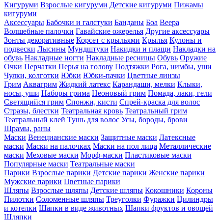
Кигуруми
Взрослые кигуруми
Детские кигуруми
Пижамы
кигуруми
Аксессуары
Бабочки и галстуки
Банданы
Боа
Веера
Волшебные палочки
Гавайские ожерелья
Другие аксессуары
Зонты декоративные
Корсет с крыльями
Крылья
Кулоны и
подвески
Лысины
Мундштуки
Накидки и плащи
Накладки на
обувь
Накладные ногти
Накладные ресницы
Обувь
Оружие
Очки
Перчатки
Перья на голову
Подтяжки
Рога, нимбы, уши
Чулки, колготки
Юбки
Юбки-пачки
Цветные линзы
Грим
Аквагрим
Жидкий латекс
Карандаши, мелки
Клыки,
носы, уши
Наборы грима
Неоновый грим
Помада, лаки, гели
Светящийся грим
Спонжи, кисти
Спрей-краска для волос
Стразы, блестки
Театральная кровь
Театральный грим
Театральный клей
Тушь для волос
Усы, бороды, брови
Шрамы, раны
Маски
Венецианские маски
Защитные маски
Латексные
маски
Маски на палочках
Маски на пол лица
Металлические
маски
Меховые маски
Морф-маски
Пластиковые маски
Популярные маски
Театральные маски
Парики
Взрослые парики
Детские парики
Женские парики
Мужские парики
Цветные парики
Шляпы
Взрослые шляпы
Детские шляпы
Кокошники
Короны
Пилотки
Соломенные шляпы
Треуголки
Фуражки
Цилиндры
и котелки
Шапки в виде животных
Шапки фруктов и овощей
Шляпки