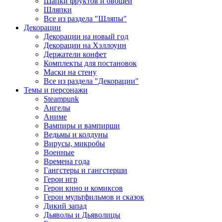
Шапки фруктов и овощей
Шляпки
Все из раздела "Шляпы"
Декорации
Декорации на новый год
Декорации на Хэллоуин
Держатели конфет
Комплекты для постановок
Маски на стену
Все из раздела "Декорации"
Темы и персонажи
Steampunk
Ангелы
Аниме
Вампиры и вампирши
Ведьмы и колдуны
Вирусы, микробы
Военные
Времена года
Гангстеры и гангстерши
Герои игр
Герои кино и комиксов
Герои мультфильмов и сказок
Дикий запад
Дьяволы и Дьяволицы