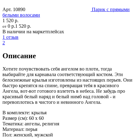
Арт.
10890
Парик с прямыми
белыми волосами
1 520 р.
0 р.
1 520 р.
от
В наличии на маркетплейсах
1 отзыв
2
Описание
Хотите почувствовать себя ангелом во плоти, тогда
выбирайте для карнавала соответствующий костюм. Эти
белоснежные крылья изготовлены из настоящих перьев. Они
быстро крепятся на спине, превращая тебя в красивого
Ангела, вот-вот готового взлететь в небеса. Не забудь про
красивый белый наряд и белый нимб над головой - и
перевоплотись в чистого и невинного Ангела.
В комплекте:
крылья
Размер (см):
60 х 60
Тематика:
ангелы, религия
Материал:
перья
Пол:
женский, мужской