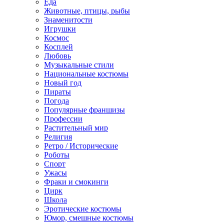
Еда
Животные, птицы, рыбы
Знаменитости
Игрушки
Космос
Косплей
Любовь
Музыкальные стили
Национальные костюмы
Новый год
Пираты
Погода
Популярные франшизы
Профессии
Растительный мир
Религия
Ретро / Исторические
Роботы
Спорт
Ужасы
Фраки и смокинги
Цирк
Школа
Эротические костюмы
Юмор, смешные костюмы