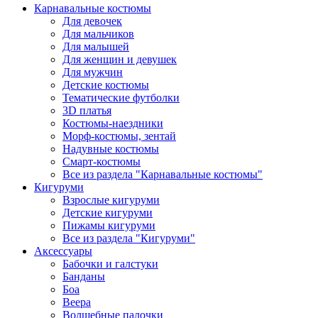
Карнавальные костюмы
Для девочек
Для мальчиков
Для малышей
Для женщин и девушек
Для мужчин
Детские костюмы
Тематические футболки
3D платья
Костюмы-наездники
Морф-костюмы, зентай
Надувные костюмы
Смарт-костюмы
Все из раздела "Карнавальные костюмы"
Кигуруми
Взрослые кигуруми
Детские кигуруми
Пижамы кигуруми
Все из раздела "Кигуруми"
Аксессуары
Бабочки и галстуки
Банданы
Боа
Веера
Волшебные палочки