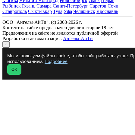
Москва
Нижний Новгород
Новосибирск
Омск
Пермь
Рыбинск
Рязань
Самара
Санкт-Петербург
Саратов
Сочи
Ставрополь
Сыктывкар
Тула
Уфа
Челябинск
Ярославль
ООО "Ангелы-АйТи", (c) 2008-2026 г.
Контент на сайте предназначен для лиц старше 18 лет
Предложения на сайте не являются публичной офертой
Разработка и автоматизация:
Ангелы-АйТи
×
Мы используем файлы cookie, чтобы сайт работал лучше. Пр
использованием.
Подробнее
OK